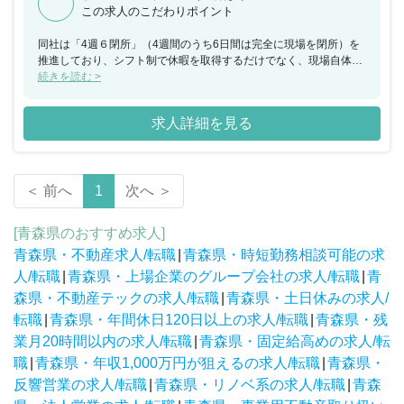
この求人のこだわりポイント
同社は「4週６閉所」（4週間のうち6日間は完全に現場を閉所）を
推進しており、シフト制で休暇を取得するだけでなく、現場自体を
閉所することで、協力会社社員も含めた業界全体の長時間労働改善
続きを読む >
の取り組みを行なっており、社員の平均勤続年数は約18年・平均残
業時間約24時間と建設業界の中でも働きやすい就業環境を保ってい
求人詳細を見る
ます。
＜ 前へ
1
次へ ＞
[青森県のおすすめ求人]
青森県・不動産求人/転職
|
青森県・時短勤務相談可能の求
人/転職
|
青森県・上場企業のグループ会社の求人/転職
|
青
森県・不動産テックの求人/転職
|
青森県・土日休みの求人/
転職
|
青森県・年間休日120日以上の求人/転職
|
青森県・残
業月20時間以内の求人/転職
|
青森県・固定給高めの求人/転
職
|
青森県・年収1,000万円が狙えるの求人/転職
|
青森県・
反響営業の求人/転職
|
青森県・リノベ系の求人/転職
|
青森