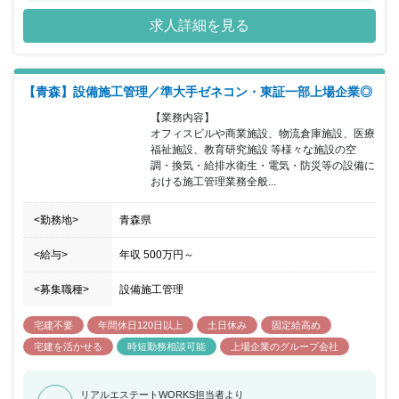
時間約24時間と建設業界の中でも働きやすい就業環境を保っていま
求人詳細を見る
す。
【青森】設備施工管理／準大手ゼネコン・東証一部上場企業◎
【業務内容】

オフィスビルや商業施設、物流倉庫施設、医療
福祉施設、教育研究施設 等様々な施設の空
調・換気・給排水衛生・電気・防災等の設備に
おける施工管理業務全般...
<勤務地>
青森県
<給与>
年収
500万円
～
<募集職種>
設備施工管理
宅建不要
年間休日120日以上
土日休み
固定給高め
宅建を活かせる
時短勤務相談可能
上場企業のグループ会社
リアルエステートWORKS担当者より