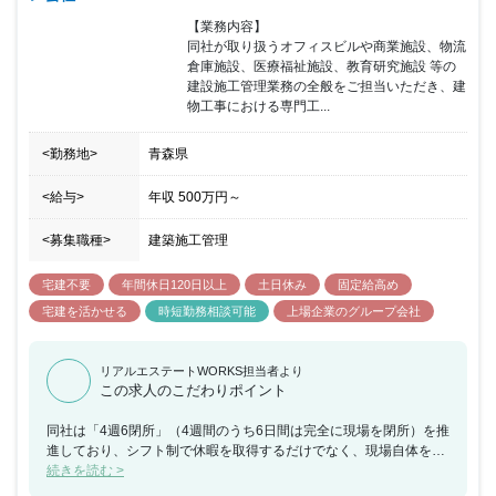
【業務内容】

同社が取り扱うオフィスビルや商業施設、物流
倉庫施設、医療福祉施設、教育研究施設 等の
建設施工管理業務の全般をご担当いただき、建
物工事における専門工...
<勤務地>
青森県
<給与>
年収
500万円
～
<募集職種>
建築施工管理
宅建不要
年間休日120日以上
土日休み
固定給高め
宅建を活かせる
時短勤務相談可能
上場企業のグループ会社
リアルエステートWORKS担当者より
この求人のこだわりポイント
同社は「4週6閉所」（4週間のうち6日間は完全に現場を閉所）を推
進しており、シフト制で休暇を取得するだけでなく、現場自体を閉
所することで、協力会社社員も含めた業界全体の長時間労働改善の
続きを読む >
取り組みを行なっており、社員の平均勤続年数は約18年・平均残業