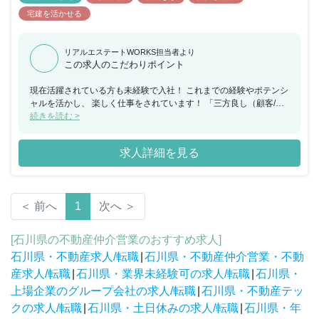
宅建を活かせる
リアルエステートWORKS担当者より
この求人のこだわりポイント
現在活躍されている方も未経験で入社！ これまでの経験やポテンシ
ャルを活かし、 楽しく仕事をされています！ 「三方良し（顧客/社
員/社会）」「挑戦と革新」の理念を 大事にしており、お客様に満
続きを読む >
足いただける住宅のみを販売し、 社員の成長にもコミットする社風
です。 一つの成約を全員で喜び合うような人間関係です。 『稼げ
求人詳細を見る
る』よりは『顧客との出会いを大切にできる』営業です。 収入は基
本給割合が大きく、月々は安定。 もちろん、頑張りや成果について
は、 賞与やインセンティブなどでプラスアルファでお支払いしま
す。 ※配属先は希望に応じて決定します。 かほく本社も金沢市内
＜ 前へ
1
次へ ＞
から車で20～30分です。
[石川県の不動産仲介営業のおすすめ求人]
石川県・不動産求人/転職
|
石川県・不動産仲介営業・不動
産求人/転職
|
石川県・業界未経験可の求人/転職
|
石川県・
上場企業のグループ会社の求人/転職
|
石川県・不動産テッ
クの求人/転職
|
石川県・土日休みの求人/転職
|
石川県・年