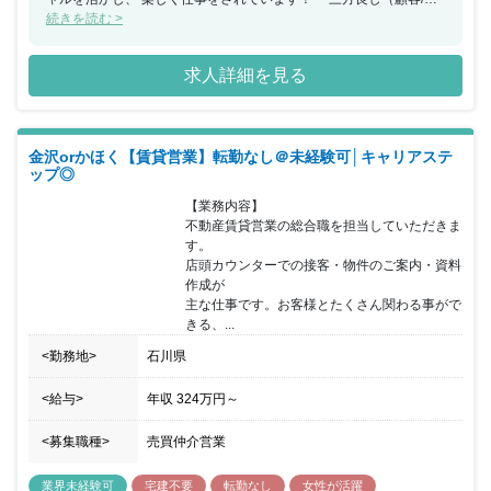
員/社会）」「挑戦と革新」の理念を 大事にしており、お客様に満
続きを読む >
足いただける住宅のみを販売し、 社員の成長にもコミットする社風
です。 一つの成約を全員で喜び合うような人間関係です。 『稼げ
求人詳細を見る
る』よりは『顧客との出会いを大切にできる』営業です。 収入は基
本給割合が大きく、月々は安定。 もちろん、頑張りや成果について
は、 賞与やインセンティブなどでプラスアルファでお支払いしま
す。
金沢orかほく【賃貸営業】転勤なし＠未経験可│キャリアステ
ップ◎
【業務内容】

不動産賃貸営業の総合職を担当していただきま
す。

店頭カウンターでの接客・物件のご案内・資料
作成が

主な仕事です。お客様とたくさん関わる事がで
きる、...
<勤務地>
石川県
<給与>
年収
324万円
～
<募集職種>
売買仲介営業
業界未経験可
宅建不要
転勤なし
女性が活躍