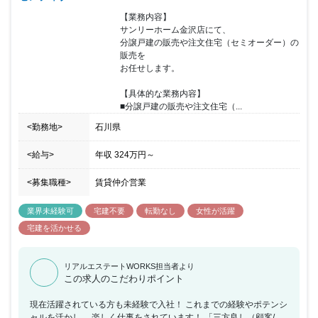
【業務内容】

サンリーホーム金沢店にて、

分譲戸建の販売や注文住宅（セミオーダー）の
販売を

お任せします。

【具体的な業務内容】

■分譲戸建の販売や注文住宅（...
<勤務地>
石川県
<給与>
年収
324万円
～
<募集職種>
賃貸仲介営業
業界未経験可
宅建不要
転勤なし
女性が活躍
宅建を活かせる
リアルエステートWORKS担当者より
この求人のこだわりポイント
現在活躍されている方も未経験で入社！ これまでの経験やポテンシ
ャルを活かし、 楽しく仕事をされています！ 「三方良し（顧客/社