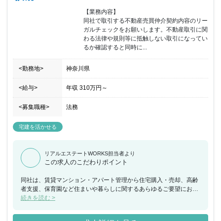
【業務内容】

同社で取引する不動産売買仲介契約内容のリー
ガルチェックをお願いします。不動産取引に関
わる法律や規則等に抵触しない取引になってい
るか確認すると同時に...
<勤務地>
神奈川県
<給与>
年収
310万円
～
<募集職種>
法務
宅建を活かせる
リアルエステートWORKS担当者より
この求人のこだわりポイント
同社は、賃貸マンション・アパート管理から住宅購入・売却、高齢
者支援、保育園など住まいや暮らしに関するあらゆるご要望にお応
えしています。今回の募集では、不動産売買仲介の重要事項説明
続きを読む >
書・契約書法務チェックを担当していただける方を募集していま
す。長く安定して働きたい方や、専門性を生かしてお客様の期待に