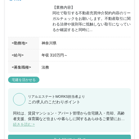
【業務内容】

同社で取引する不動産売買仲介契約内容のリー
ガルチェックをお願いします。不動産取引に関
わる法律や規則等に抵触しない取引になってい
るか確認すると同時に...
<勤務地>
神奈川県
<給与>
年収
310万円
～
<募集職種>
法務
宅建を活かせる
リアルエステートWORKS担当者より
この求人のこだわりポイント
同社は、賃貸マンション・アパート管理から住宅購入・売却、高齢
者支援、保育園など住まいや暮らしに関するあらゆるご要望にお応
えしています。今回の募集では、不動産売買仲介の重要事項説明
続きを読む >
書・契約書法務チェックを担当していただける方を募集していま
す。長く安定して働きたい方や、専門性を生かしてお客様の期待に