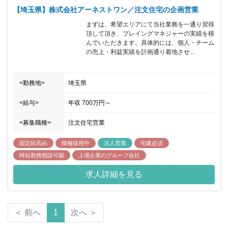
【埼玉県】株式会社アーネストワン／注文住宅の企画営業
まずは、希望エリアにて当社業務を一通り習得
頂して頂き、プレイングマネジャーの実績を積
んでいただきます。具体的には、個人・チーム
の売上・利益実績を計画通り着地させ...
<勤務地>
埼玉県
<給与>
年収
700万円
～
<募集職種>
注文住宅営業
固定給高め
積極採用中
法人営業
宅建必須
時短勤務相談可能
上場企業のグループ会社
求人詳細を見る
＜ 前へ
1
次へ ＞