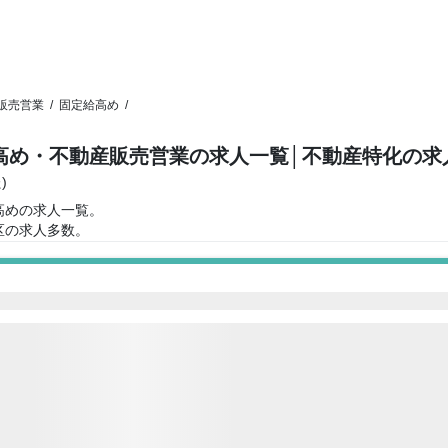
販売営業
/
固定給高め
/
高め・不動産販売営業の求人一覧
│不動産特化の求
)
高めの求人一覧。
区の求人多数。