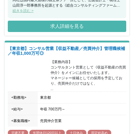
同社は国内最大規模の独立系ファームとして、公認会計士・税理士
山田淳一郎事務所を起源とする《総合コンサルティングファーム》
になります。「財務と事業の両輪」でのアプローチを図ることが同
続きを読む >
社の強みとなっており、中小企業・大企業向けに幅広いサービスを
手掛けています。幅広い企業の事業再生案件も取り扱っており、不
求人詳細を見る
動産のお悩みを抱えているお客様に対して不動産の売買仲介のみな
らず幅広い提案を行っています。同ポジションでは《マネージャー
候補》としての採用となっており、実務対応のリーダー格として部
内に積極的なコミュニケーションを図って頂き、全体を盛り上げて
【東京都】コンサル営業【収益不動産／売買仲介】管理職候補
頂くことがミッションです。富裕層との信頼関係構築・投資サポー
／年収1,000万可◎
ト（購入仲介）など業務は多岐に渡り、不動産仲介会社で豊富な営
業経験や実績をお持ちの方を求めています。
【業務内容】

コンサルタント営業として《収益不動産の売買
仲介》をメインにお任せいたします。

マネージャー候補としての採用を予定してお
り、売買仲介だけではなく、

...
<勤務地>
東京都
<給与>
年収
700万円
～
<募集職種>
売買仲介営業
宅建不要
年間休日120日以上
土日休み
固定給高め