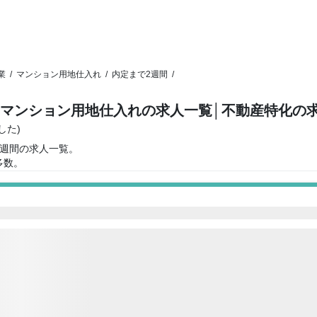
業
/
マンション用地仕入れ
/
内定まで2週間
/
・マンション用地仕入れの求人一覧
│不動産特化の
した)
2週間の求人一覧。
多数。