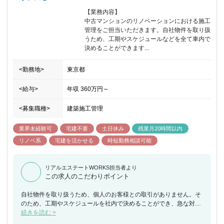
【業務内容】

中古マンションのリノベーションにおける施工
管理をご担当いただきます。自社物件を取り扱
うため、工期やスケジュールなどを全て車内で
決めることができます...
<勤務地>
東京都
<給与>
年収
360万円
～
<募集職種>
建築施工管理
業界未経験可
宅建不要
土日休み
残業月20時間以内
リノベ系
宅建を活かせる
時短勤務相談可能
リアルエステートWORKS担当者より
この求人のこだわりポイント
自社物件を取り扱うため、個人のお客様との取引がありません。そ
のため、工期やスケジュールを社内で決めることができ、急な対応
などがなくスケジュール通りに仕事を進めることが可能です。ま
続きを読む >
た、設計デザインなどとチームが分かれており、分担して仕事を行