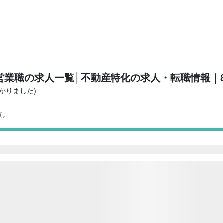
営業職の求人一覧
│不動産特化の求人・転職情報
｜
つかりました)
。
数。