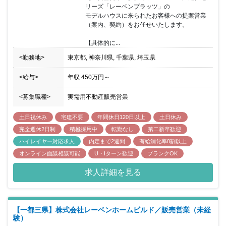
リーズ「レーベンプラッツ」の

モデルハウスに来られたお客様への提案営業
（案内、契約）をお任せいたします。

【具体的に...
<勤務地>
東京都, 神奈川県, 千葉県, 埼玉県
<給与>
年収
450万円
～
<募集職種>
実需用不動産販売営業
土日祝休み
宅建不要
年間休日120日以上
土日休み
完全週休2日制
積極採用中
転勤なし
第二新卒歓迎
ハイレイヤー対応求人
内定まで2週間
有給消化率8割以上
オンライン面談相談可能
U・Iターン歓迎
ブランクOK
求人詳細を見る
【一都三県】株式会社レーベンホームビルド／販売営業（未経
験）