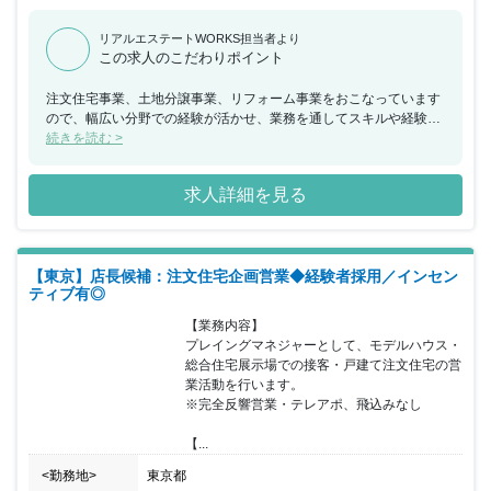
リアルエステートWORKS担当者より
この求人のこだわりポイント
注文住宅事業、土地分譲事業、リフォーム事業をおこなっています
ので、幅広い分野での経験が活かせ、業務を通してスキルや経験値
も上げられる環境です。お客様に喜んでもらえることをモットーに
続きを読む >
グループ会社あげて仕事をしています。やりがいを感じながら邁進
できる職場です。所長、課長職待遇ですので、責任を持って仕事が
求人詳細を見る
できる人からの応募をお待ちしています。
【東京】店長候補：注文住宅企画営業◆経験者採用／インセン
ティブ有◎
【業務内容】

プレイングマネジャーとして、モデルハウス・
総合住宅展示場での接客・戸建て注文住宅の営
業活動を行います。

※完全反響営業・テレアポ、飛込みなし

【...
<勤務地>
東京都