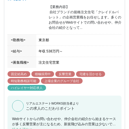
【業務内容】

 自社ブランドの規格注文住宅「クレイドルパ
レット」の企画営業職をお任せします。多くの
お問合せがWebサイトでの問い合わせや、仲介
会社の紹介となって...
<勤務地>
東京都
<給与>
年収
538万円
～
<募集職種>
注文住宅営業
固定給高め
積極採用中
反響営業
宅建を活かせる
時短勤務相談可能
上場企業のグループ会社
ハイレイヤー対応求人
リアルエステートWORKS担当者より
この求人のこだわりポイント
Webサイトからの問い合わせや、仲介会社の紹介から始まるケース
が多く反響営業が主になるため、新規飛び込みの営業は少ないで