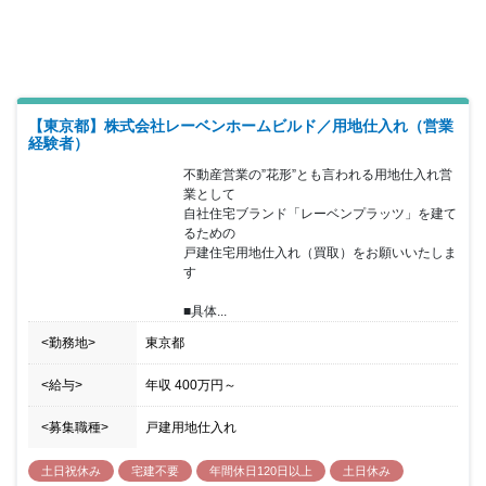
【東京都】株式会社レーベンホームビルド／用地仕入れ（営業
経験者）
不動産営業の”花形”とも言われる用地仕入れ営
業として

自社住宅ブランド「レーベンプラッツ」を建て
るための

戸建住宅用地仕入れ（買取）をお願いいたしま
す

■具体...
<勤務地>
東京都
<給与>
年収
400万円
～
<募集職種>
戸建用地仕入れ
土日祝休み
宅建不要
年間休日120日以上
土日休み