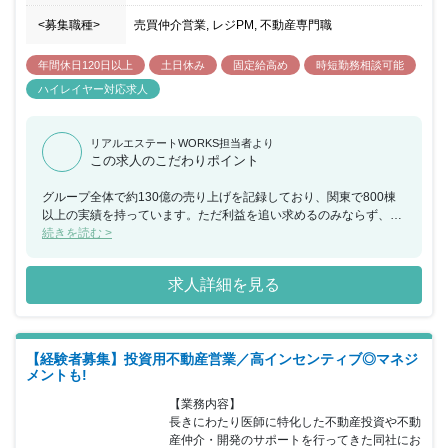
<募集職種>
売買仲介営業, レジPM, 不動産専門職
年間休日120日以上
土日休み
固定給高め
時短勤務相談可能
ハイレイヤー対応求人
リアルエステートWORKS担当者より
この求人のこだわりポイント
グループ全体で約130億の売り上げを記録しており、関東で800棟
以上の実績を持っています。ただ利益を追い求めるのみならず、奨
学金の財団を設立する等社会貢献にも取り組んでいます。
続きを読む >
求人詳細を見る
【経験者募集】投資用不動産営業／高インセンティブ◎マネジ
メントも!
【業務内容】

長きにわたり医師に特化した不動産投資や不動
産仲介・開発のサポートを行ってきた同社にお