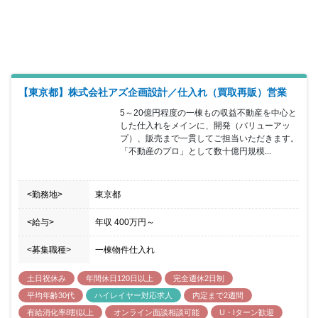
【東京都】株式会社アズ企画設計／仕入れ（買取再販）営業
5～20億円程度の一棟もの収益不動産を中心と
した仕入れをメインに、開発（バリューアッ
プ）、販売まで一貫してご担当いただきます。
「不動産のプロ」として数十億円規模...
<勤務地>
東京都
<給与>
年収
400万円
～
<募集職種>
一棟物件仕入れ
土日祝休み
年間休日120日以上
完全週休2日制
平均年齢30代
ハイレイヤー対応求人
内定まで2週間
有給消化率8割以上
オンライン面談相談可能
U・Iターン歓迎