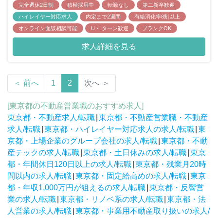
完全週休2日制
積極採用中
転勤なし
第二新卒歓迎
ハイレイヤー対応求人
内定まで2週間
有給消化率8割以上
オンライン面談相談可能
U・Iターン歓迎
ブランクOK
求人詳細を見る
＜ 前へ
1
2
次へ ＞
[東京都の不動産営業職のおすすめ求人]
東京都・不動産求人/転職
|
東京都・不動産営業職・不動産
求人/転職
|
東京都・ハイレイヤー対応求人の求人/転職
|
東
京都・上場企業のグループ会社の求人/転職
|
東京都・不動
産テックの求人/転職
|
東京都・土日休みの求人/転職
|
東京
都・年間休日120日以上の求人/転職
|
東京都・残業月20時
間以内の求人/転職
|
東京都・固定給高めの求人/転職
|
東京
都・年収1,000万円が狙えるの求人/転職
|
東京都・反響営
業の求人/転職
|
東京都・リノベ系の求人/転職
|
東京都・法
人営業の求人/転職
|
東京都・事業用不動産取り扱いの求人/