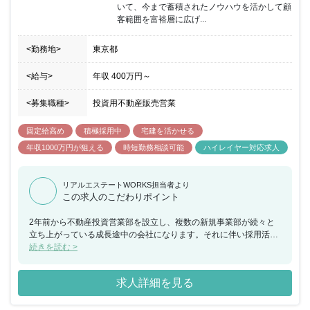
いて、今まで蓄積されたノウハウを活かして顧
客範囲を富裕層に広げ...
<勤務地>
東京都
<給与>
年収
400万円
～
<募集職種>
投資用不動産販売営業
固定給高め
積極採用中
宅建を活かせる
年収1000万円が狙える
時短勤務相談可能
ハイレイヤー対応求人
リアルエステートWORKS担当者より
この求人のこだわりポイント
2年前から不動産投資営業部を設立し、複数の新規事業部が続々と
立ち上がっている成長途中の会社になります。それに伴い採用活動
を積極的に行なっており、成長企業で働くことが可能です
続きを読む >
求人詳細を見る