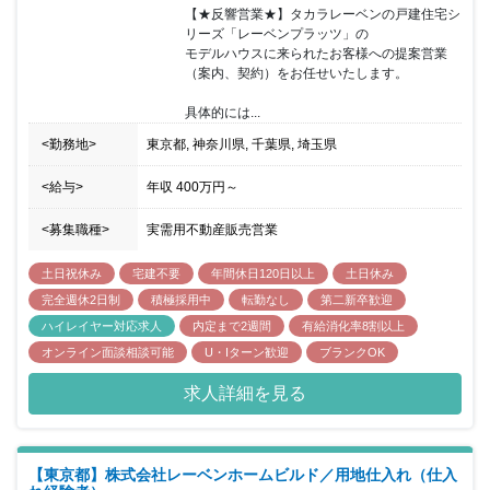
【★反響営業★】タカラレーベンの戸建住宅シ
リーズ「レーベンプラッツ」の

モデルハウスに来られたお客様への提案営業
（案内、契約）をお任せいたします。

具体的には...
<勤務地>
東京都, 神奈川県, 千葉県, 埼玉県
<給与>
年収
400万円
～
<募集職種>
実需用不動産販売営業
土日祝休み
宅建不要
年間休日120日以上
土日休み
完全週休2日制
積極採用中
転勤なし
第二新卒歓迎
ハイレイヤー対応求人
内定まで2週間
有給消化率8割以上
オンライン面談相談可能
U・Iターン歓迎
ブランクOK
求人詳細を見る
【東京都】株式会社レーベンホームビルド／用地仕入れ（仕入