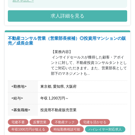
す。リーダーポジションを募集しているため、今までの経験を活か
続きを読む >
してステップアップしたいという方におススメの求人です。
求人詳細を見る
不動産コンサル営業（営業部長候補）◎投資用マンションの販
売／成長企業
【業務内容】

 インサイドセールスが獲得した顧客・アポイ
ントに対して、不動産投資コンサルタントとし
てご対応いただきます。また、営業部長として
部下のマネジメントも...
<勤務地>
東京都, 愛知県, 大阪府
<給与>
年収
1,200万円
～
<募集職種>
投資用不動産販売営業
宅建不要
反響営業
不動産テック
宅建を活かせる
年収1000万円が狙える
時短勤務相談可能
ハイレイヤー対応求人