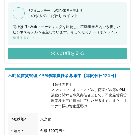
リアルエステートWORKS担当者より
この求人のこだわりポイント
同社は IT×Webマーケティングを駆使し、不動産業界内でも新しい
ビジネスモデルを確立しています。そしてセミナー（オンライン）
による効率的な集客方法で、設立から急成長を遂げている不動産ベ
続きを読む >
ンチャーで、今回ご担当いただくのは営業部長／管掌役員候補です
ので、ご自身の力で企業を大きくしたい、また組織づくりから関わ
求人詳細を見る
りたいというお考えの方にピッタリです。
不動産賃貸管理／PM事業責任者募集中【年間休日124日】
【業務内容】

マンション、オフィスビル、商業ビル等のPM
業務に関する事業責任者として、不動産賃貸管
理業務を主に担当していただきます。また、オ
ーナー様の資産運用の...
<勤務地>
東京都
<給与>
年収
700万円
～