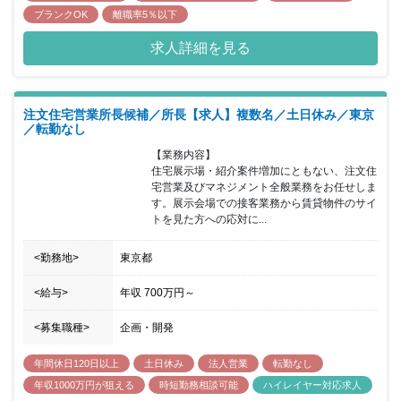
ブランクOK
離職率5％以下
求人詳細を見る
注文住宅営業所長候補／所長【求人】複数名／土日休み／東京
／転勤なし
【業務内容】

住宅展示場・紹介案件増加にともない、注文住
宅営業及びマネジメント全般業務をお任せしま
す。展示会場での接客業務から賃貸物件のサイ
トを見た方への応対に...
<勤務地>
東京都
<給与>
年収
700万円
～
<募集職種>
企画・開発
年間休日120日以上
土日休み
法人営業
転勤なし
年収1000万円が狙える
時短勤務相談可能
ハイレイヤー対応求人