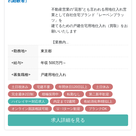
れ経験者）
不動産営業の”花形”とも言われる用地仕入れ営
業として自社住宅ブランド「レーベンプラッ
ツ」を

建てるための戸建住宅用地仕入れ（買取）をお
願いいたします

【業務内...
<勤務地>
東京都
<給与>
年収
500万円
～
<募集職種>
戸建用地仕入れ
土日祝休み
宅建不要
年間休日120日以上
土日休み
完全週休2日制
積極採用中
転勤なし
第二新卒歓迎
ハイレイヤー対応求人
内定まで2週間
有給消化率8割以上
オンライン面談相談可能
U・Iターン歓迎
ブランクOK
求人詳細を見る