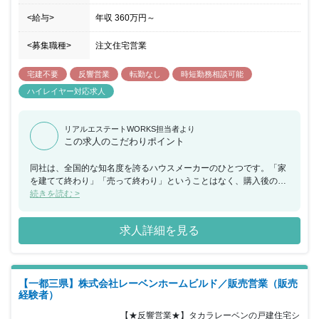
<給与>
年収
360万円
～
<募集職種>
注文住宅営業
宅建不要
反響営業
転勤なし
時短勤務相談可能
ハイレイヤー対応求人
リアルエステートWORKS担当者より
この求人のこだわりポイント
同社は、全国的な知名度を誇るハウスメーカーのひとつです。「家
を建てて終わり」「売って終わり」ということはなく、購入後のア
フターフォローまで行っています。中には「そこまでする？」と思
続きを読む >
う方もいるかもしれません。しかし同社では「販売まで」ではなく
「アフターフォローまで」が通常のフローなのです。住宅営業をす
求人詳細を見る
る中で住まいを通じてお客様と長いお付き合いをしたいという気持
ちの強い方を歓迎いたします。また同社は、働きやすい環境づくり
にも力を入れており辺実の残業はほとんど残業はなく、土日はお客
様都合とあわせても、1時間程度の残業で終わります。効率よく仕
【一都三県】株式会社レーベンホームビルド／販売営業（販売
事を片付け、自分の時間を大切にすることができるのも同社の特徴
経験者）
です。そして契約数に応じた成果はインセンティブ（歩合）で、日
頃の頑張りや仕事のプロセスは賞与や昇給・昇格に反映されます。
【★反響営業★】タカラレーベンの戸建住宅シ