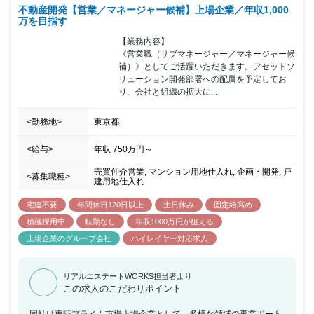
不動産開発【営業／マネージャー候補】上場企業／年収1,000
万を目指す
【業務内容】

《営業職（サブマネージャー／マネージャー候
補）》としてご活躍いただきます。アセットソ
リューション開発部署への配属を予定してお
り、会社と組織の拡大に...
<勤務地>
東京都
<給与>
年収
750万円
～
売買仲介営業, マンション用地仕入れ, 企画・開発, 戸
<募集職種>
建用地仕入れ
宅建不要
年間休日120日以上
土日休み
固定給高め
積極採用中
転勤なし
年収1000万円が狙える
上場企業のグループ会社
ハイレイヤー対応求人
リアルエステートWORKS担当者より
この求人のこだわりポイント