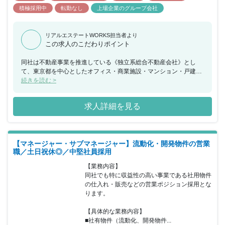
積極採用中
転勤なし
上場企業のグループ会社
リアルエステートWORKS担当者より
この求人のこだわりポイント
同社は不動産事業を推進している《独立系総合不動産会社》とし
て、東京都を中心としたオフィス・商業施設・マンション・戸建・
ホテルなど、あらゆる不動産シーンで新たな価値と感動を創造して
続きを読む >
いる企業になります。東証プライム市場上場企業として常に新しい
事業にもチャレンジを続け、シンガポール証券取引所への株式上場
求人詳細を見る
やホテル事業への参入など、新規事業に果敢にチャレンジすること
で創業以来黒字経営を実現し年々成長を続けています。「あらゆる
不動産シーン」に携わることが出来る点が同社の魅力となってお
り、多彩な不動産商品を取り扱っていますので常識の枠に捉われな
【マネージャー・サブマネージャー】流動化・開発物件の営業
い仕事を進めていくことが可能です。チームワークを重視している
職／土日祝休◎／中堅社員採用
職場環境でチームの協力や連携を図りながら部署としての目標を達
成出来るように仕事を進めていただきます。評価はプロセス7割／
【業務内容】

金額3割と金額だけではなく、過程を重視しながらお客様に向き合
同社でも特に収益性の高い事業である社用物件
い目標達成を目指していただきます。
の仕入れ・販売などの営業ポジション採用とな
ります。

【具体的な業務内容】

■社有物件（流動化、開発物件...