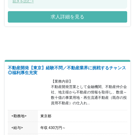
開発事業ポジションは、同社で高い収益を得ている事業と、賃貸、
続きを読む >
ファンド・コンサルティング、ホテル、管理事業などの安定収益を
得ることができるストック系事業を展開することで、変化の激しい
求人詳細を見る
昨今において、マーケットの変化に柔軟に対応できる事業基盤を構
築しています。当部署は、本部長、事業部長、マネージャー、サブ
マネージャー、一般社員で構成されており、当ポジションは通常業
務の他に部下のフォローなども期待されています。
不動産開発【東京】経験不問／不動産業界に挑戦するチャンス
◎福利厚生充実
【業務内容】

不動産開発営業として金融機関、不動産仲介会
社、地主様から不動産の情報を取得し、数億～
数十億の事業用地・再生流通不動産（既存の投
資用不動産）の仕入れ...
<勤務地>
東京都
<給与>
年収
430万円
～