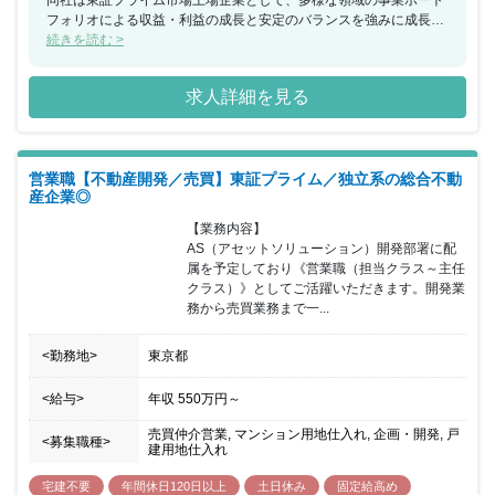
同社は東証プライム市場上場企業として、多様な領域の事業ポート
フォリオによる収益・利益の成長と安定のバランスを強みに成長を
続け、創業以来黒字経営を続けている《不動産総合デベロッパー》
続きを読む >
になります。不動産再生事業／不動産開発事業／不動産賃貸事業／
不動産ファンド・コンサルティング事業など多岐に渡る事業展開を
求人詳細を見る
図り、新たな価値と感動を創造する「都市創造業」として不動産の
あらゆるシーンにおいてお客様のニーズに応え続け、新たな事業に
も積極的にチャレンジをし続けています。同社はでは成長意欲の高
い方を求めており、自ら楽しみながら「学習・発見・改革・思考・
営業職【不動産開発／売買】東証プライム／独立系の総合不動
決断」のプロセスを繰り返し、成長を続けることが出来る方の採用
産企業◎
を進めています。個人よりも《チームワーク》を重視している職場
環境となっており、各部署で目標を設定した後に、部署の目標が各
【業務内容】

社員に振り分けられる仕組みを整えています。チームの協力や連携
AS（アセットソリューション）開発部署に配
を常に大事にしており、部署としての目標達成に向け社員一丸とな
属を予定しており《営業職（担当クラス～主任
って取り組める環境です。今回の採用では会社と組織の拡大、成長
クラス）》としてご活躍いただきます。開発業
による増員募集となっており、更なる事業拡大に向け事業部の中核
務から売買業務まで一...
となれる人材を求めておりますので、これまでのご経験を活かしな
がら部署を盛り上げて頂ける方の募集をお待ちしています。
<勤務地>
東京都
<給与>
年収
550万円
～
売買仲介営業, マンション用地仕入れ, 企画・開発, 戸
<募集職種>
建用地仕入れ
宅建不要
年間休日120日以上
土日休み
固定給高め