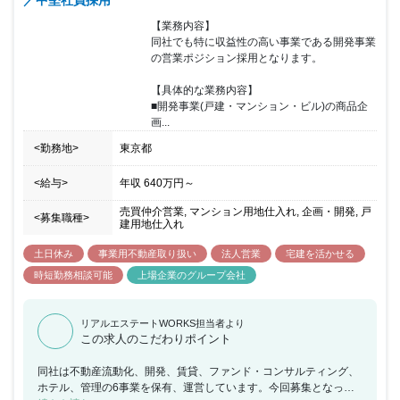
／中堅社員採用
【業務内容】

同社でも特に収益性の高い事業である開発事業
の営業ポジション採用となります。

【具体的な業務内容】

■開発事業(戸建・マンション・ビル)の商品企
画...
<勤務地>
東京都
<給与>
年収
640万円
～
売買仲介営業, マンション用地仕入れ, 企画・開発, 戸
<募集職種>
建用地仕入れ
土日休み
事業用不動産取り扱い
法人営業
宅建を活かせる
時短勤務相談可能
上場企業のグループ会社
リアルエステートWORKS担当者より
この求人のこだわりポイント
同社は不動産流動化、開発、賃貸、ファンド・コンサルティング、
ホテル、管理の6事業を保有、運営しています。今回募集となった