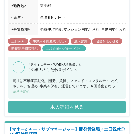
<勤務地>
東京都
<給与>
年収
640万円
～
<募集職種>
売買仲介営業, マンション用地仕入れ, 戸建用地仕入れ
土日休み
事業用不動産取り扱い
法人営業
宅建を活かせる
時短勤務相談可能
上場企業のグループ会社
リアルエステートWORKS担当者より
この求人のこだわりポイント
同社は不動産流動化、開発、賃貸、ファンド・コンサルティング、
ホテル、管理の6事業を保有、運営しています。今回募集となった
社有物件の仕入れ販売ポジションは、同社で高い収益を得ている事
続きを読む >
業と、賃貸、ファンド・コンサルティング、ホテル、管理事業など
の安定収益を得ることができるストック系事業を展開することで、
求人詳細を見る
変化の激しい昨今において、マーケットの変化に柔軟に対応できる
事業基盤を構築しています。当部署は、本部長、事業部長、ユニッ
トリーダー、サブマネージャー、一般社員の18名で構成されてお
り、当ポジションは通常業務の他に部下のフォローなども期待され
【マネージャー・サブマネージャー】開発営業職／土日祝休◎
ています。