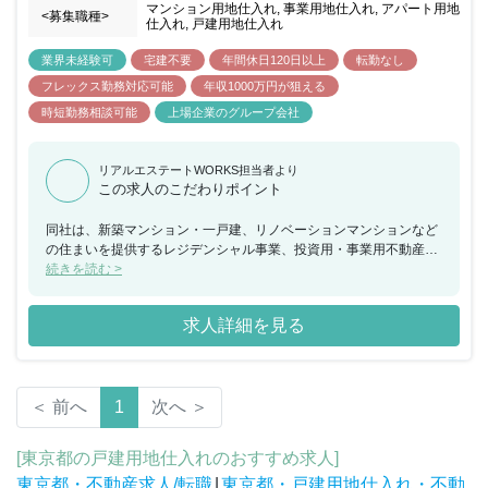
マンション用地仕入れ, 事業用地仕入れ, アパート用地
<募集職種>
仕入れ, 戸建用地仕入れ
業界未経験可
宅建不要
年間休日120日以上
転勤なし
フレックス勤務対応可能
年収1000万円が狙える
時短勤務相談可能
上場企業のグループ会社
リアルエステートWORKS担当者より
この求人のこだわりポイント
同社は、新築マンション・一戸建、リノベーションマンションなど
の住まいを提供するレジデンシャル事業、投資用・事業用不動産の
開発・仲介・賃貸管理などを行うソリューション事業、インバウン
続きを読む >
ドをはじめとしたファミリー・グループでの中長期滞在に対応する
アパートメントホテルの開発・運営を行う宿泊事業を中心に展開し
求人詳細を見る
ています。今回、不動産開発営業として数億～数十億の事業用地・
再生流通不動産（既存の投資用不動産）の仕入れに携わっていただ
ける方を求めております、配属先の本部には約30名の営業が在籍し
ており、1課あたり5名程度の課の一員として業務をご担当いただき
＜ 前へ
1
次へ ＞
ます。マンション用地に限らず、戸建・オフィスビル・ホテルなど
幅広いビルディングタイプの用地取得に携わることができます。数
億～数十億円の規模となり、非常にやりがいの大きい業務です。数
[東京都の戸建用地仕入れのおすすめ求人]
十億にもなる大型プロジェクトの仕入れ部門のリーダーとして社
東京都・不動産求人/転職
|
東京都・戸建用地仕入れ・不動
内・社外を巻き込んでご活躍いただくことを期待しています。総合