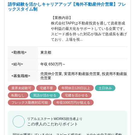
語学経験を活かしキャリアアップ【海外不動産仲介営業】フレ
ックスタイム制
【業務内容】

株式会社TAPPは不動産投資を通して資産形成
や利益の最大化をサポートしている企業です。

スピード感を持った対応が強みで急成長を遂げ
ており、上場を視...
<勤務地>
東京都
<給与>
年収
650万円
～
売買仲介営業, 実需用不動産販売営業, 投資用不動産販
<募集職種>
売営業
業界未経験可
宅建不要
年間休日120日以上
土日休み
転勤なし
英語が活かせる
宅建を活かせる
フレックス勤務対応可能
年収1000万円が狙える
リアルエステートWORKS担当者より
この求人のこだわりポイント