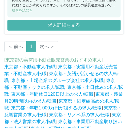
同社が重視しているのは、スピード感です。 そのため自主的に柔軟
に動くことが求められますが、その分あなたの成長速度も速いでし
ょう。 頑張った分はインセンティブとして給与で返ってきますので
続きを読む >
モチベーションも維持しやすい環境。 入社3年目で執行役員に抜擢
されたメンバーもいるなど、正当な評価も魅力です。
求人詳細を見る
＜ 前へ
1
次へ ＞
[東京都の実需用不動産販売営業のおすすめ求人]
東京都・不動産求人/転職
|
東京都・実需用不動産販売営
業・不動産求人/転職
|
東京都・英語が活かせるの求人/転
職
|
東京都・上場企業のグループ会社の求人/転職
|
東京
都・不動産テックの求人/転職
|
東京都・土日休みの求人/転
職
|
東京都・年間休日120日以上の求人/転職
|
東京都・残業
月20時間以内の求人/転職
|
東京都・固定給高めの求人/転
職
|
東京都・年収1,000万円が狙えるの求人/転職
|
東京都・
反響営業の求人/転職
|
東京都・リノベ系の求人/転職
|
東京
都・法人営業の求人/転職
|
東京都・事業用不動産取り扱い