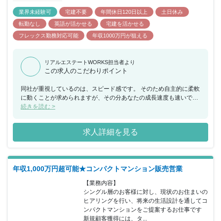
業界未経験可
宅建不要
年間休日120日以上
土日休み
転勤なし
英語が活かせる
宅建を活かせる
フレックス勤務対応可能
年収1000万円が狙える
リアルエステートWORKS担当者より
この求人のこだわりポイント
同社が重視しているのは、スピード感です。 そのため自主的に柔軟
に動くことが求められますが、その分あなたの成長速度も速いでし
ょう。 頑張った分はインセンティブとして給与で返ってきますので
続きを読む >
モチベーションも維持しやすい環境。 入社3年目で執行役員に抜擢
されたメンバーもいるなど、正当な評価も魅力です。
求人詳細を見る
年収1,000万円超可能★コンパクトマンション販売営業
【業務内容】

シングル層のお客様に対し、現状のお住まいの
ヒアリングを行い、将来の生活設計を通してコ
ンパクトマンションをご提案するお仕事です

新規顧客獲得には、タ...