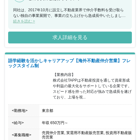
同社は、2017年10月に設立し不動産業界で仲介手数料を受け取ら
ない独自の事業展開で、事業の立ち上げから急成長中いたしまし
た。着実に契約件数を伸ばし、現在のメンバーでは対応しきれない
続きを読む >
ほどのお問い合わせをいただいております。今回新たに営業として
お問い合わせいただいたお客様に対し、戸建・マンションなどの住
求人詳細を見る
宅や土地をご提案していただける方を募集することとなりました。
同社は、中途入社率100％のため経験者のみならず未経験者の方で
もご活躍いただけます。不動産業界に挑戦したい方や経験者でも仲
介手数料が高いと思っていてお客様のためになんとかしたいと思っ
語学経験を活かしキャリアアップ【海外不動産仲介営業】フレ
ていた方など業界内では通例となっている契約時に発生する仲介手
ックスタイム制
数料を受け取らないビジネスモデルのためご活躍いただける環境で
す。また、集客は自社サイトへの反響となりますのでテレアポや飛
【業務内容】

び込み営業はありません。さらに、無理なノルマもないため、のび
株式会社TAPPは不動産投資を通して資産形成
のびと1件1件のお客様に向き合える環境のため最適な提案と満足度
や利益の最大化をサポートしている企業です。

の高い成約を行うことができます。スケジュールについても自分で
スピード感を持った対応が強みで急成長を遂げ
管理するため、残業はほとんどなくワークバランスが取りやすいの
ており、上場を視...
も特徴です。是非、同社でご活躍いただける方からのご応募をお待
ちしております。
<勤務地>
東京都
<給与>
年収
650万円
～
売買仲介営業, 実需用不動産販売営業, 投資用不動産販
<募集職種>
売営業