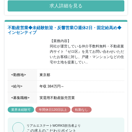
んの想いを面接で聞かせくださいね。募集背景：増員に伴う募集で
求人詳細を見る
す。10名以上の採用を予定しています。急募のため、内定までの期
間は2週間以内を予定しています 【こんな志望動機！多かったで
す！】 ・社内イベントが多く、雰囲気が良さそう！ ・個人もそう
だけど、チームで売上を作りたい！ ・仕事もプライベートも充実さ
不動産営業◆未経験歓迎・反響営業◎週休2日・固定給高め◆
せたい！ ・中小企業だからこそ、裁量を持って働けそう！ ・賞与2
インセンティブ
回＋歩合＋決算賞与、、安定して稼げそう！などなど。。。
【業務内容】

同社が運営している仲介手数料無料・不動産案
内サイト『ゼロ区』を見てお問い合わせいただ
いたお客様に対し、戸建・マンションなどの住
宅や土地を提案してい...
<勤務地>
東京都
<給与>
年収
384万円
～
<募集職種>
実需用不動産販売営業
業界未経験可
年間休日120日以上
転勤なし
リアルエステートWORKS担当者より
この求人のこだわりポイント