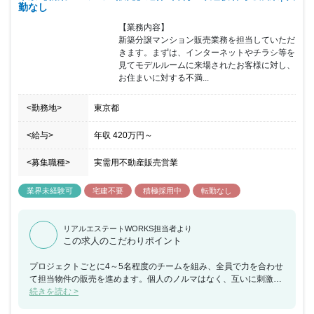
勤なし
【業務内容】

新築分譲マンション販売業務を担当していただ
きます。まずは、インターネットやチラシ等を
見てモデルルームに来場されたお客様に対し、
お住まいに対する不満...
<勤務地>
東京都
<給与>
年収
420万円
～
<募集職種>
実需用不動産販売営業
業界未経験可
宅建不要
積極採用中
転勤なし
リアルエステートWORKS担当者より
この求人のこだわりポイント
プロジェクトごとに4～5名程度のチームを組み、全員で力を合わせ
て担当物件の販売を進めます。個人のノルマはなく、互いに刺激し
合いながらチームで目標を目指すスタイルです！社員の前職は、飲
続きを読む >
食、アパレル、塾講師など先輩の前職も様々。ざっくばらんに皆さ