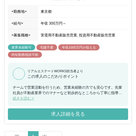
<勤務地>
東京都
<給与>
年収
300万円
～
<募集職種>
実需用不動産販売営業, 投資用不動産販売営業
業界未経験可
宅建不要
年収1000万円が狙える
時短勤務相談可能
リアルエステートWORKS担当者より
この求人のこだわりポイント
チームで営業活動を行うため、営業未経験の方でも安心です。先輩
社員が不動産業界でのマナーなど初歩的なところから丁寧に指導し
ていきます。
続きを読む >
求人詳細を見る