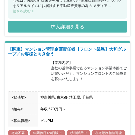
同社は、先端のIT技術を利用して最新の不動産投資情報や ノウハウ
をリアルタイムにお届けする不動産投資家の為の メディア
「INVEST ONLINE」を通じて、 投資家の皆様と常に「―不動産投
続きを読む >
資で繋がる―」ことで、 時代に合ったベストな投資・運営のための
情報配信、コ ンサルティングならびに、収益性の高い物件情報や
求人詳細を見る
関連業者のマッチングを提供している会社です。 投資家に土地を販
売して投資家自身にアパートを建てて頂く 「土地から探す新築一棟
投資」をメイン商品とし、 加えて建売物件等も扱っています。 同
社で働く魅力 賃貸管理業務、建物管理業務に加えて、投資用新築ア
【関東】マンション管理企画責任者【フロント業務】大和グル
パートが できるまでのプロジェクト管理を経験できます。 投資
ープ／お客様と向き合う
家、建設会社、設計事務所、金融機関、土地家屋調査士、 司法書士
など多くのステークホルダーと連携してプロジェクトを 進めるた
【業務内容】

め、賃貸アパートに関する広範な知識が身に付きます。 結婚や出産
当社の基幹事業であるマンション事業本部でご
などのライフイベントを受けて 「働き方を見直したい」と考える方
活躍いただく、マンションフロントのご経験者
にはフィットする会社です。 同社では平均残業業時間が月3時間未
を募集いたします！...
満、社内の風土も 長時間働くよりも効率よく働くことを良しとして
おり、 多くの社員が仕事とプライベートを両立しています。 同社
はビジネス基盤が整い、これから拡大へ向かうフェーズです。 会社
<勤務地>
神奈川県, 東京都, 埼玉県, 千葉県
とともに成長しコアメンバーとなりたい方に来ていただきたいで
す。 今期及び来期に業績伸張と組織拡大を見込んでおり、 その先
にはIPOも視野に入れています。 今回はそんな同社のコアメンバー
<給与>
年収
570万円
～
（将来の幹部候補）となり 部門の中心となって活躍してくださる方
の募集です。 全社的に残業は月3時間程度。残業が推奨される文化
<募集職種>
ビルPM
ではありません。 （効率的な働き方が推奨される文化です）
宅建不要
年間休日120日以上
積極採用中
在宅勤務相談可能