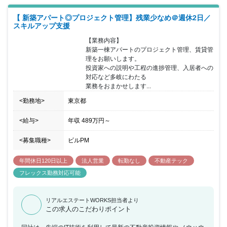
【 新築アパート◎プロジェクト管理】残業少なめ＠週休2日／
スキルアップ支援
【業務内容】

新築一棟アパートのプロジェクト管理、賃貸管
理をお願いします。

投資家への説明や工程の進捗管理、入居者への
対応など多岐にわたる

業務をおまかせします...
<勤務地>
東京都
<給与>
年収
489万円
～
<募集職種>
ビルPM
年間休日120日以上
法人営業
転勤なし
不動産テック
フレックス勤務対応可能
リアルエステートWORKS担当者より
この求人のこだわりポイント