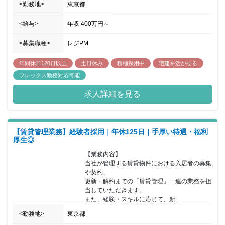
<勤務地>
東京都
なども行っていただくことが可能です。また、分譲マンションの共
用部分は、複数の区分所有者の共同所有となる為、管理組合運営に
あたり「合意形成」が必要となります。お客様の意見を汲み取りな
<給与>
年収
400万円
～
がら、最適解を模索し、関係者の動きも統括的に管理することが求
められるため、ある種のプロジェクトマネージャー的な役割を果た
<募集職種>
レジPM
す必要があります。入社後は、担当者として10～12棟程度のマンシ
ョンを担当し、実務を習得していただきます。その後、1～3年を経
年間休日120日以上
土日休み
積極採用中
宅建を活かせる
てリーダーとして3～4名のメンバーマネジメントを行っていただき
フレックス勤務対応可能
ます。 ※総合職の為、将来的には会社の中で幅広くご経験を積んで
いただく可能性があります。 ※初期配属はお住まい等を考慮。下記
求人詳細を見る
エリアも可能性がございます。 亀戸、立川、町田、大宮、朝霞台、
新越谷、船橋、みなとみらい、上大岡、札幌、仙台、大阪
【賃貸管理業務】経験者採用｜年休125日｜手厚い待遇・福利
厚生◎
【業務内容】

当社が管理する賃貸物件における入居者の募集
や契約、

更新・解約までの「賃貸管理」一連の業務を担
当していただきます。

また、経験・スキルに応じて、新...
<勤務地>
東京都