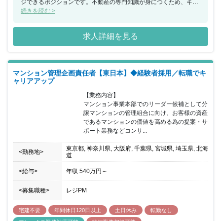
ジできるポジションです。不動産の専門知識が身につくため、キャ
リアを積めるチャンスがあります。残業時間20時間以下／月や、自
続きを読む >
身でタイムマネジメントが可能なフレックスタイム制度、充実した
福利厚生でワークライフバランスを重視させたい方が安心できる職
求人詳細を見る
場環境があります。
マンション管理企画責任者【東日本】◆経験者採用／転職でキ
ャリアアップ
【業務内容】

マンション事業本部でのリーダー候補として分
譲マンションの管理組合に向け、お客様の資産
であるマンションの価値を高める為の提案・サ
ポート業務などコンサ...
東京都, 神奈川県, 大阪府, 千葉県, 宮城県, 埼玉県, 北海
<勤務地>
道
<給与>
年収
540万円
～
<募集職種>
レジPM
宅建不要
年間休日120日以上
土日休み
転勤なし