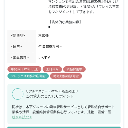
マンション管理組合運営(現在350組合)および
清掃業務(公共施設、ビル等)のリプレイス営業
をマネジメントして頂きます。

【具体的な業務内容】

■...
<勤務地>
東京都
<給与>
年収
800万円
～
<募集職種>
レジPM
年間休日120日以上
土日休み
積極採用中
フレックス勤務対応可能
時短勤務相談可能
リアルエステートWORKS担当者より
この求人のこだわりポイント
同社は、木下グループの建物管理サービスとして管理組合サポート
業務や清掃・設備維持管理業務を行っています。建物・設備・運営
に関するサービスを通じて、建物の資産価値向上と、安全で快適な
続きを読む >
居住空間を継続してご提供してくことを目指しています。多数のマ
ンション・アパートを提供してきた木下グループの技術とノウハウ