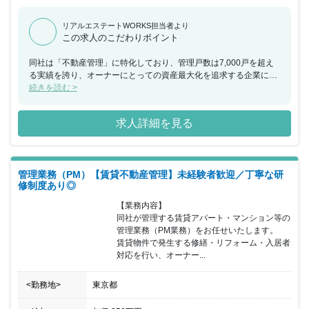
リアルエステートWORKS担当者より
この求人のこだわりポイント
同社は「不動産管理」に特化しており、管理戸数は7,000戸を超え
る実績を誇り、オーナーにとっての資産最大化を追求する企業にな
ります。「不動産オーナー様の一番の味方」となる管理会社を現在
続きを読む >
も目指しており、プロパティマネジメントを実践する企業として、
不動産価値の向上と創出に最後までこだわり抜いています。 同ポジ
求人詳細を見る
ションでは、オーナー様対応・⼊居者様対応の両⾯をご担当いただ
く予定となっており、賃貸管理のプロそして不動産経営のパートナ
ーとして《お客様の資産価値の最大化》に向け、外壁の⼤規模修繕
や室内リノベーションはもちろんのこと、多彩な提案にもチャレン
管理業務（PM）【賃貸不動産管理】未経験者歓迎／丁寧な研
ジすることができるポジションになります。 ⼀⼈ひとりの思いに寄
修制度あり◎
り添った明確なキャリアパスを描ける体制も整っており、⾃分らし
く段階的にキャリアを描いていくことが可能です。
【業務内容】

同社が管理する賃貸アパート・マンション等の
管理業務（PM業務）をお任せいたします。

賃貸物件で発生する修繕・リフォーム・入居者
対応を行い、オーナー...
<勤務地>
東京都