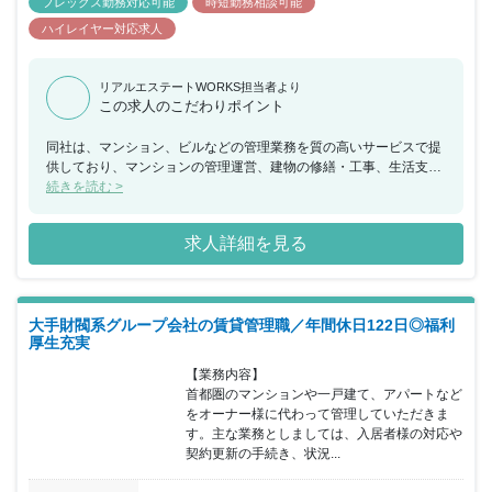
フレックス勤務対応可能
時短勤務相談可能
ハイレイヤー対応求人
リアルエステートWORKS担当者より
この求人のこだわりポイント
同社は、マンション、ビルなどの管理業務を質の高いサービスで提
供しており、マンションの管理運営、建物の修繕・工事、生活支援
サービスなどを通して皆様の暮らしをサポートしています。今回、
続きを読む >
同社のマンション事業本部でのリーダー候補として分譲マンション
の管理組合に向け、コンサルティング営業を行っていただける方を
求人詳細を見る
募集いたします。マンションライフに関する要望・課題を解決し、
より快適で安心な住まいの提供と、お客様の資産であるマンション
の価値を高める為の提案・サポート業務を担うため、担当のお客様
（管理組合）との関係を密にし、多様なニーズを汲み取りながら、
大手財閥系グループ会社の賃貸管理職／年間休日122日◎福利
一歩先の最良なソリューションを提供していただきます。マンショ
厚生充実
ン管理には、建築・設備、法律、金融、IT、セキュリティ、コミュ
ニティ形成など、多岐にわたる知識が必要となります。その為、社
【業務内容】

内の関連部門や社外のパートナー企業と連携して、さまざまな、
首都圏のマンションや一戸建て、アパートなど
「工事」・「商品（モノ）」・「情報」・「仕組み」を提供し、お
をオーナー様に代わって管理していただきま
客様のマンションライフを豊かに、そして資産価値の向上を追求し
す。主な業務としましては、入居者様の対応や
ていただきます。お客様の課題は千差万別ですので、業務の性質と
契約更新の手続き、状況...
しては、コンサルティング・ソリューション営業の特色を持ちま
す。内容によっては、自社での改修工事提案や、サービス導入提案