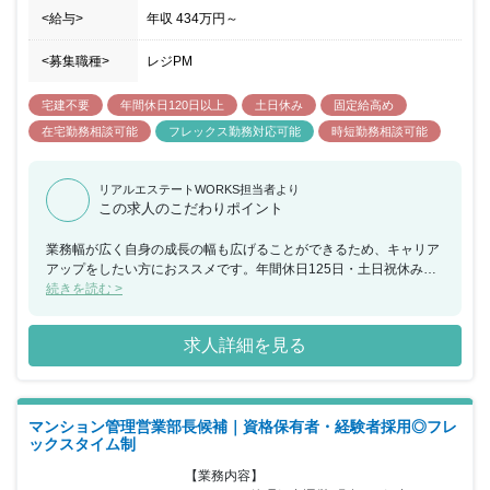
<給与>
年収
434万円
～
<募集職種>
レジPM
宅建不要
年間休日120日以上
土日休み
固定給高め
在宅勤務相談可能
フレックス勤務対応可能
時短勤務相談可能
リアルエステートWORKS担当者より
この求人のこだわりポイント
業務幅が広く自身の成長の幅も広げることができるため、キャリア
アップをしたい方におススメです。年間休日125日・土日祝休みな
どワークライフバランスが整っていることも大きな特徴です。
続きを読む >
求人詳細を見る
マンション管理営業部長候補｜資格保有者・経験者採用◎フレ
ックスタイム制
【業務内容】
