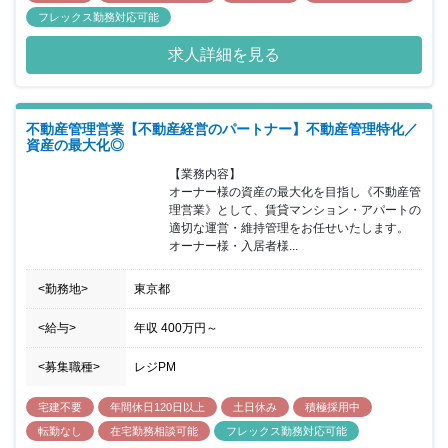
フレックス勤務対応可能
求人詳細を見る
不動産管理営業【不動産経営のパートナー】不動産管理特化／
資産の最大化◎
【業務内容】

オーナー様の資産の最大化を目指し《不動産管
理営業》として、賃貸マンション・アパートの
適切な運営・維持管理をお任せいたします。

オーナー様・⼊居者様...
<勤務地>
東京都
<給与>
年収
400万円
～
<募集職種>
レジPM
宅建不要
年間休日120日以上
土日休み
積極採用中
転勤なし
在宅勤務相談可能
フレックス勤務対応可能