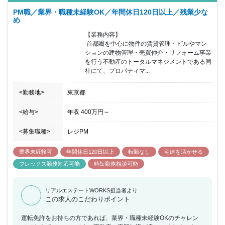
PM職／業界・職種未経験OK／年間休日120日以上／残業少な
め
【業務内容】

 首都圏を中心に物件の賃貸管理・ビルやマン
ションの建物管理・売買仲介・リフォーム事業
を行う不動産のトータルマネジメントである同
社にて、プロパティマ...
<勤務地>
東京都
<給与>
年収
400万円
～
<募集職種>
レジPM
業界未経験可
年間休日120日以上
転勤なし
宅建を活かせる
フレックス勤務対応可能
時短勤務相談可能
リアルエステートWORKS担当者より
この求人のこだわりポイント
運転免許をお持ちの方であれば、業界・職種未経験OKのチャレン