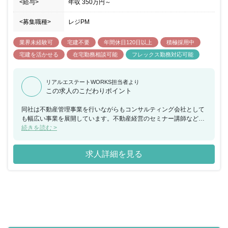
<給与>
年収
350万円
～
<募集職種>
レジPM
業界未経験可
宅建不要
年間休日120日以上
積極採用中
宅建を活かせる
在宅勤務相談可能
フレックス勤務対応可能
リアルエステートWORKS担当者より
この求人のこだわりポイント
同社は不動産管理事業を行いながらもコンサルティング会社として
も幅広い事業を展開しています。不動産経営のセミナー講師なども
手掛けており、賃貸管理のプロフェッショナルとしてオーナー様の
続きを読む >
不動産経営をサポートしています。 同ポジションにおいては未経験
者でも手厚いフォローがございますので安心してスタートすること
求人詳細を見る
が可能です。まずは座学とOJTで仕事の基礎をじっくり学び、先輩
のサポートを受けながら実務を習得していただきます。「いい仕事
をして幸せになろう」をモットーにしており、同時に「いい仕事の
できる環境づくり」を創るための働き方改革にも力を入れていま
す。働き方の自由度も高く、リモートワークの積極的な推進・web
会議導入・時差出勤制度など、社員全員が良い仕事環境を整えるこ
とが出来るような制度を導入しています。