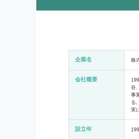
企業名
株
会社概要
1
谷
事
る
実
設立年
19