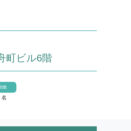
舟町ビル6階
員数
0 名