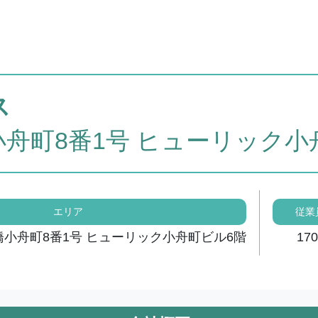
ス
舟町8番1号 ヒューリック小
エリア
従業
小舟町8番1号 ヒューリック小舟町ビル6階
17