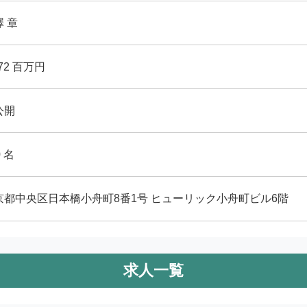
 章
472 百万円
公開
0 名
京都中央区日本橋小舟町8番1号 ヒューリック小舟町ビル6階
求人一覧