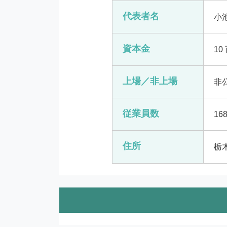
代表者名
小
資本金
10
上場／非上場
非
従業員数
16
住所
栃