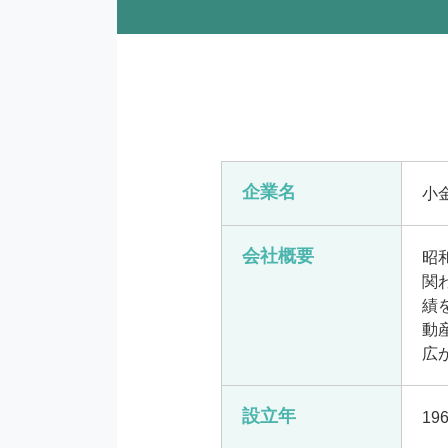
企業名
小
会社概要
昭
関
績
動
広
設立年
19