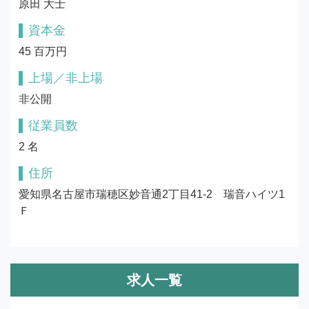
原田 大士
資本金
45 百万円
上場／非上場
非公開
従業員数
2 名
住所
愛知県名古屋市瑞穂区妙音通2丁目41‐2　瑞音ハイツ1
Ｆ
求人一覧