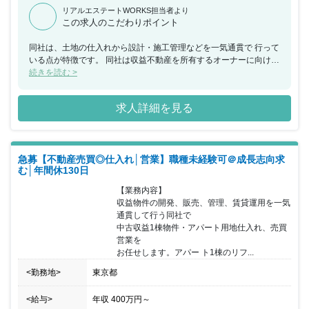
リアルエステートWORKS担当者より
この求人のこだわりポイント
同社は、土地の仕入れから設計・施工管理などを一気通貫で 行って
いる点が特徴です。 同社は収益不動産を所有するオーナーに向け、
不動産に関連する サービスを提供しています。富裕層向けに、節税
続きを読む >
商品を 提供しているため、投資商品のように景気影響を受けにく
く、 順調に売上伸長中です。 また代表による三方良しの考え方を
求人詳細を見る
大切にしており、顧客のみならず 同社社員のことも考えた経営をし
ております。
急募【不動産売買◎仕入れ│営業】職種未経験可＠成長志向求
む│年間休130日
【業務内容】

収益物件の開発、販売、管理、賃貸運用を一気
通貫して行う同社で

中古収益1棟物件・アパート用地仕入れ、売買
営業を

お任せします。アパー ト1棟のリフ...
<勤務地>
東京都
<給与>
年収
400万円
～