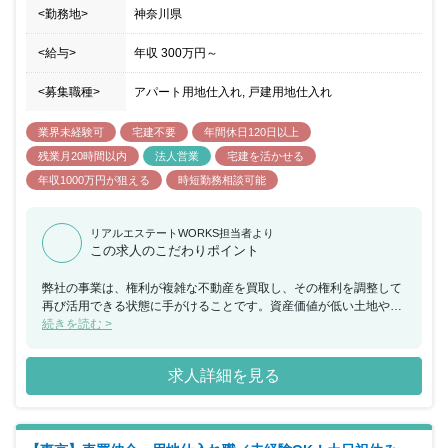
<勤務地>
神奈川県
<給与>
年収
300万円
～
<募集職種>
アパート用地仕入れ, 戸建用地仕入れ
業界未経験可
宅建不要
年間休日120日以上
残業月20時間以内
法人営業
宅建を活かせる
年収1000万円が狙える
時短勤務相談可能
リアルエステートWORKS担当者より
この求人のこだわりポイント
弊社の事業は、権利が複雑な不動産を買取し、その権利を調整して
再び活用できる状態に手がけることです。資産価値が低い土地や仲
介業者が困るような土地を再生することで地域の活性化に繋がりま
続きを読む >
す。 働き方の面でも、連続勤務や時間外勤務は少なく、年間休日
120日あります。素直でガッツのある方、また権利調整が主なため
求人詳細を見る
コミュニケーション能力の高い方を求めています。