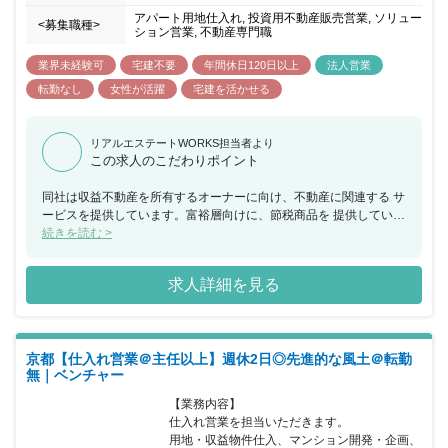
アパート用地仕入れ, 投資用不動産販売営業, ソリュー
<募集職種>
ション営業, 不動産専門職
業界未経験可
宅建不要
年間休日120日以上
法人営業
転勤なし
女性が活躍
宅建を活かせる
リアルエステートWORKS担当者より
この求人のこだわりポイント
同社は収益不動産を所有するオーナーに向け、不動産に関連する サ
ービスを提供しています。富裕層向けに、節税商品を 提供している
ため、投資商品のように景気影響を受けにくく、 順調に売上伸長中
続きを読む >
です。そこで業績拡大に伴う増員となります。 所属部署は、38才
部長、31才男性（中途入社）、 他20代メンバー3名と新卒メンバー
求人詳細を見る
2名で構成されています。 入社後はOJTで先輩の補助に入っていた
だき、慣れてきたら 入社半年頃よりオーナー様をお一人で担当頂き
ます。 富裕層向けに、節税商品を提供しているため、投資商品のよ
うに 景気影響を受けにくく、順調に売上伸長中です。 残業も推奨
京都【仕入れ営業＠主任以上】週休2日◎先進的な風土＠転勤
しないため、働きやすい環境です。 （全社平均：9時間/月の残業時
無｜ベンチャー
間※昨年実績） 代表による三方良しの考え方を大切にしており、顧
客のみならず 同社社員のことも考えた経営をしております。
【業務内容】

仕入れ営業を担当いただきます。

用地・収益物件仕入、マンション開発・企画、