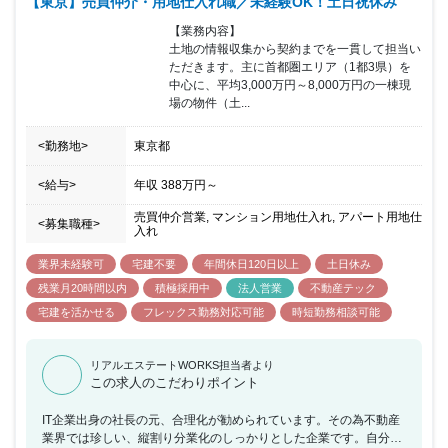
【東京】売買仲介・用地仕入れ職／未経験OK！土日祝休み
【業務内容】

土地の情報収集から契約までを一貫して担当い
ただきます。主に首都圏エリア（1都3県）を
中心に、平均3,000万円～8,000万円の一棟現
場の物件（土...
<勤務地>
東京都
<給与>
年収
388万円
～
売買仲介営業, マンション用地仕入れ, アパート用地仕
<募集職種>
入れ
業界未経験可
宅建不要
年間休日120日以上
土日休み
残業月20時間以内
積極採用中
法人営業
不動産テック
宅建を活かせる
フレックス勤務対応可能
時短勤務相談可能
リアルエステートWORKS担当者より
この求人のこだわりポイント
IT企業出身の社長の元、合理化が勧められています。その為不動産
業界では珍しい、縦割り分業化のしっかりとした企業です。自分の