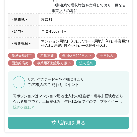
18期連続で増収増益を実現しており、更なる
事業拡大の為に...
<勤務地>
東京都
<給与>
年収
450万円
～
マンション用地仕入れ, アパート用地仕入れ, 事業用地
<募集職種>
仕入れ, 戸建用地仕入れ, 一棟物件仕入れ
業界未経験可
宅建不要
年間休日120日以上
土日休み
固定給高め
事業用不動産取り扱い
法人営業
リアルエステートWORKS担当者より
この求人のこだわりポイント
同ポジションはマンション用地仕入れの経験者・業界未経験者どち
らも募集中です。土日祝休み、年休125日ですので、プライベート
重視の方にもおすすめです。 同社は自社マンションブランドの都市
続きを読む >
型デザインレジデンス「レオーネ」「レクシード」マンションシリ
ーズはグッドデザイン賞も受賞しており、その街ならではのライフ
求人詳細を見る
スタイルを実現するマンションを提案し続け、増収増益を継続して
おり急成長中の企業になります。