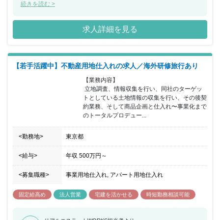
ポジションでやるべきことが明確に決まっている為、専門性を高め
続きを読む >
ながら働くことができます。残業時間も平均して少ない為、ホワイ
トな職場環境で、きっちり働きたい方におすすめの求人です。
求人詳細を見る
【若手活躍中】不動産用地仕入れの求人／海外研修旅行あり
【業務内容】

 立地調査、情報収集を行い、同社のターゲッ
トとしている土地情報の収集を行い、その後契
約業務、そして商品企画と仕入れ〜事業化まで
のトータルプロデュー...
<勤務地>
東京都
<給与>
年収
500万円
～
<募集職種>
事業用地仕入れ, アパート用地仕入れ
固定給高め
法人営業
宅建を活かせる
時短勤務相談可能