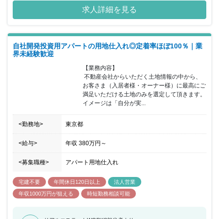
求人詳細を見る
自社開発投資用アパートの用地仕入れ◎定着率ほぼ100％｜業
界未経験歓迎
【業務内容】

 不動産会社からいただく土地情報の中から、
お客さま（入居者様・オーナー様）に最高にご
満足いただける土地のみを選定して頂きます。
イメージは「自分が実...
<勤務地>
東京都
<給与>
年収
380万円
～
<募集職種>
アパート用地仕入れ
宅建不要
年間休日120日以上
法人営業
年収1000万円が狙える
時短勤務相談可能