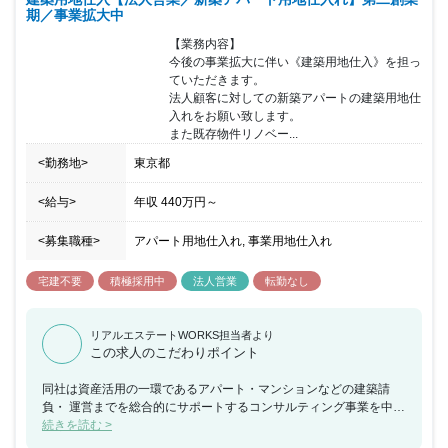
期／事業拡大中
【業務内容】

今後の事業拡大に伴い《建築用地仕入》を担っ
ていただきます。

法人顧客に対しての新築アパートの建築用地仕
入れをお願い致します。

また既存物件リノベー...
<勤務地>
東京都
<給与>
年収
440万円
～
<募集職種>
アパート用地仕入れ, 事業用地仕入れ
宅建不要
積極採用中
法人営業
転勤なし
リアルエステートWORKS担当者より
この求人のこだわりポイント
同社は資産活用の一環であるアパート・マンションなどの建築請
負・ 運営までを総合的にサポートするコンサルティング事業を中心
に展開し その他不動産売買も手掛けている企業になります。 自社
続きを読む >
ブランドも展開しており「LivLi(リブリ)」は自社開発した都市型 賃