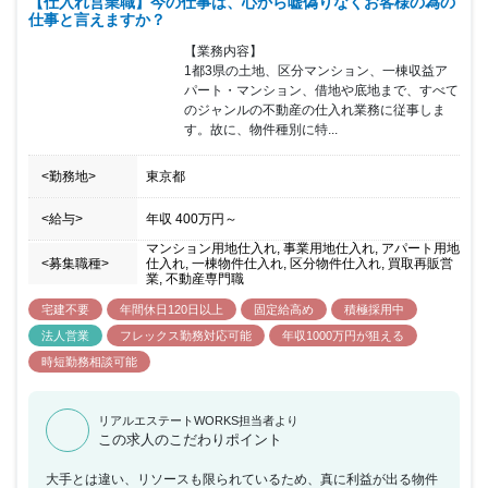
【仕入れ営業職】今の仕事は、心から嘘偽りなくお客様の為の
仕事と言えますか？
【業務内容】

1都3県の土地、区分マンション、一棟収益ア
パート・マンション、借地や底地まで、すべて
のジャンルの不動産の仕入れ業務に従事しま
す。故に、物件種別に特...
<勤務地>
東京都
<給与>
年収
400万円
～
マンション用地仕入れ, 事業用地仕入れ, アパート用地
<募集職種>
仕入れ, 一棟物件仕入れ, 区分物件仕入れ, 買取再販営
業, 不動産専門職
宅建不要
年間休日120日以上
固定給高め
積極採用中
法人営業
フレックス勤務対応可能
年収1000万円が狙える
時短勤務相談可能
リアルエステートWORKS担当者より
この求人のこだわりポイント
大手とは違い、リソースも限られているため、真に利益が出る物件