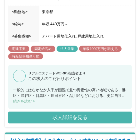
<勤務地>
東京都
<給与>
年収
440万円
～
<募集職種>
アパート用地仕入れ, 戸建用地仕入れ
宅建不要
固定給高め
法人営業
年収1000万円が狙える
時短勤務相談可能
リアルエステートWORKS担当者より
この求人のこだわりポイント
一般的にはなかなか入手が困難で且つ資産性の高い地域である、港
区・渋谷区・目黒区・世田谷区・品川区などにおける、更に自社で
厳選したエリアを”ハイクラスエリア”と定義し、高品質で安価な戸
続きを読む >
建住宅や収益用不動産を企画・開発販売しております。裁量権を持
ちながら働ける環境ですので、自由度の高い社風を好む方には大変
求人詳細を見る
おすすめです。