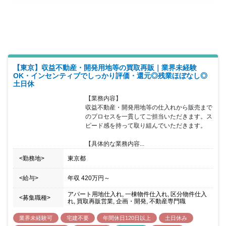
資産形成・構築・管理を目指しています。 同社での特徴や働く環境
をお伝えします。 ・スペシャリストになれる/大きい裁量を持てる/
社内から独立・起業者の排出実績がある/自社サービスに携われる
・社内設備や作成資料まで一貫してデザインにこだわり、無駄がな
く研ぎ澄まされた社風 ・不動産業界では珍しいITが普及した若く先
進的な風土（電子契約/社内SNS/タスク管理ツール導入済み） ・ボ
トムアップの提案に対する承認率が高く決裁後の導入が早い
【東京】収益不動産・開発用地等の買取再販｜業界未経験
OK・インセンティブでしっかり評価・還元◎残業ほぼなし◎
土日休
【業務内容】

収益不動産・開発用地等の仕入れから販売まで
のプロセスを一貫してご担当いただきます。ス
ピード感を持って取り組んでいただきます。

【具体的な業務内容...
<勤務地>
東京都
<給与>
年収
420万円
～
アパート用地仕入れ, 一棟物件仕入れ, 区分物件仕入
<募集職種>
れ, 買取再販営業, 企画・開発, 不動産専門職
業界未経験可
宅建不要
年間休日120日以上
土日休み