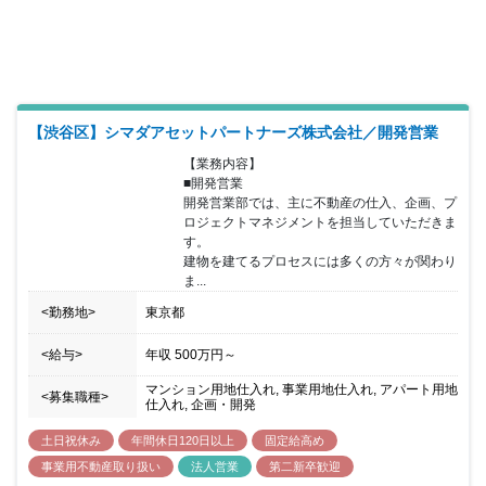
【渋谷区】シマダアセットパートナーズ株式会社／開発営業
【業務内容】

■開発営業

開発営業部では、主に不動産の仕入、企画、プ
ロジェクトマネジメントを担当していただきま
す。

建物を建てるプロセスには多くの方々が関わり
ま...
<勤務地>
東京都
<給与>
年収
500万円
～
マンション用地仕入れ, 事業用地仕入れ, アパート用地
<募集職種>
仕入れ, 企画・開発
土日祝休み
年間休日120日以上
固定給高め
事業用不動産取り扱い
法人営業
第二新卒歓迎