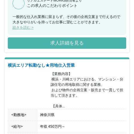
リアルエステートWORKS担当者より
この求人のこだわりポイント
一般的な仕入れ業務に留まらず、その後の企画立案まで行えるので
大きなやりがいを持ってお仕事に望むことができます。
続きを読む >
求人詳細を見る
横浜エリア転勤なし★用地仕入営業
【業務内容】

 横浜・川崎エリアにおける、マンション・分
譲住宅の用地取得に関する業務、

 および物件の企画立案・販売まで一貫して担
当して頂きます。

 【具体...
<勤務地>
神奈川県
<給与>
年収
450万円
～