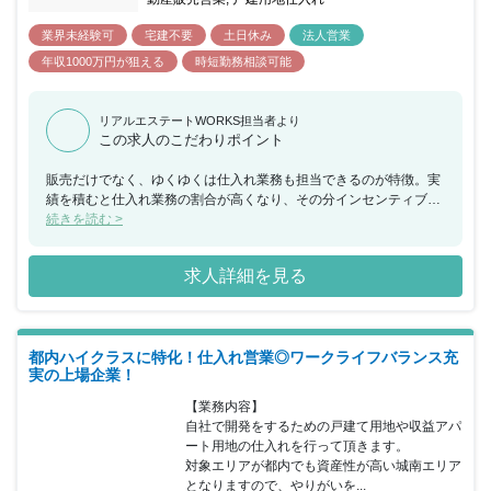
業界未経験可
宅建不要
土日休み
法人営業
年収1000万円が狙える
時短勤務相談可能
リアルエステートWORKS担当者より
この求人のこだわりポイント
販売だけでなく、ゆくゆくは仕入れ業務も担当できるのが特徴。実
績を積むと仕入れ業務の割合が高くなり、その分インセンティブも
高くなります！
続きを読む >
求人詳細を見る
都内ハイクラスに特化！仕入れ営業◎ワークライフバランス充
実の上場企業！
【業務内容】

自社で開発をするための戸建て用地や収益アパ
ート用地の仕入れを行って頂きます。

対象エリアが都内でも資産性が高い城南エリア
となりますので、やりがいを...