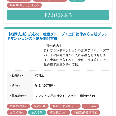
年収1000万円が狙える
求人詳細を見る
【福岡支店】安心の一建設グループ！土日祝休み◎自社ブラン
ドマンションの不動産開発営業
【業務内容】

自社ブランドマンションや木造デザイナーズア
パートの開発用地の仕入れ業務をお任せしま
す。土地の仕入れから、企画、引き渡しまで一
気通貫で裁量を持って携...
<勤務地>
福岡県
<給与>
年収
420万円
～
<募集職種>
マンション用地仕入れ, アパート用地仕入れ
業界未経験可
宅建不要
年間休日120日以上
土日休み
固定給高め
法人営業
不動産テック
時短勤務相談可能