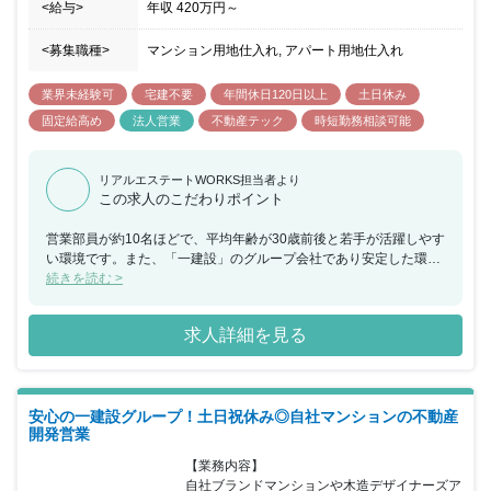
<給与>
年収
420万円
～
<募集職種>
マンション用地仕入れ, アパート用地仕入れ
業界未経験可
宅建不要
年間休日120日以上
土日休み
固定給高め
法人営業
不動産テック
時短勤務相談可能
リアルエステートWORKS担当者より
この求人のこだわりポイント
営業部員が約10名ほどで、平均年齢が30歳前後と若手が活躍しやす
い環境です。また、「一建設」のグループ会社であり安定した環境
ながらも、会社としては第二創業期を迎えているため、何でもチャ
続きを読む >
レンジできる社風ですので裁量を持って大きな案件に携わりたい方
には大変おすすめの求人です。土日祝休みで残業も平均20時間以下
求人詳細を見る
ですので、ご家庭のある方でも安心してお仕事に集中できることも
魅力的です！
安心の一建設グループ！土日祝休み◎自社マンションの不動産
開発営業
【業務内容】

自社ブランドマンションや木造デザイナーズア