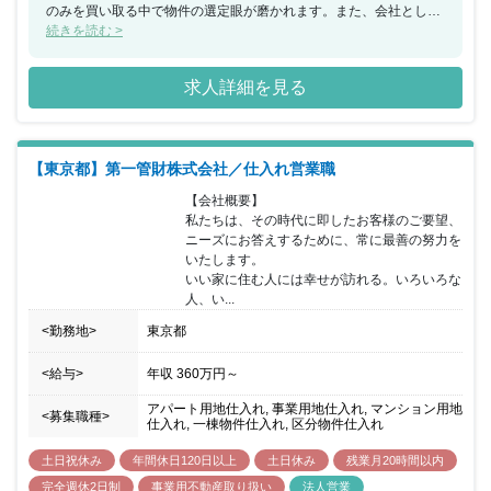
のみを買い取る中で物件の選定眼が磨かれます。また、会社とし
て、税理士や弁護士などの士業の方々とのコネクションがあるた
続きを読む >
め、独自のルートでの仕入れが可能となっています。
求人詳細を見る
【東京都】第一管財株式会社／仕入れ営業職
【会社概要】

私たちは、その時代に即したお客様のご要望、
ニーズにお答えするために、常に最善の努力を
いたします。

いい家に住む人には幸せが訪れる。いろいろな
人、い...
<勤務地>
東京都
<給与>
年収
360万円
～
アパート用地仕入れ, 事業用地仕入れ, マンション用地
<募集職種>
仕入れ, 一棟物件仕入れ, 区分物件仕入れ
土日祝休み
年間休日120日以上
土日休み
残業月20時間以内
完全週休2日制
事業用不動産取り扱い
法人営業