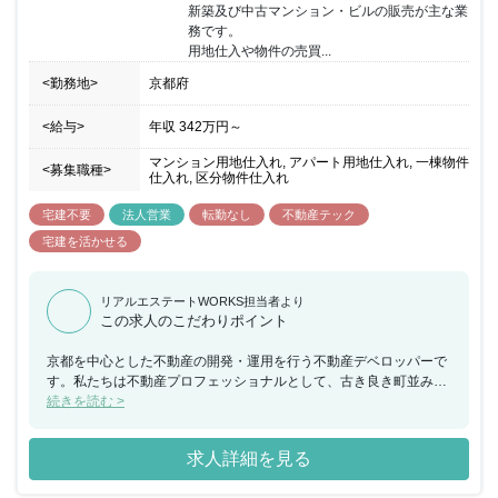
新築及び中古マンション・ビルの販売が主な業
務です。

用地仕入や物件の売買...
<勤務地>
京都府
<給与>
年収
342万円
～
マンション用地仕入れ, アパート用地仕入れ, 一棟物件
<募集職種>
仕入れ, 区分物件仕入れ
宅建不要
法人営業
転勤なし
不動産テック
宅建を活かせる
リアルエステートWORKS担当者より
この求人のこだわりポイント
京都を中心とした不動産の開発・運用を行う不動産デベロッパーで
す。私たちは不動産プロフェッショナルとして、古き良き町並みを
今もなお残す「京都」を中心に 開発・販売・管理を行い、社会に必
続きを読む >
要とされる未来を創っています。 不動産に新たな可能性を見出し、
テクノロジーを駆使して資産を形成さらなる不動産の可能性を見出
求人詳細を見る
し、IoTマンションやスマートホームの開発、クラウドファンディ
ングプラットフォームの構築など不動産テクノロジーに注力した、