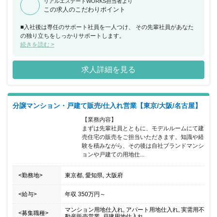
リアルエステートWORKS担当者より
この求人のこだわりポイント
■入社後は専任のサポート社員を一人つけ、 その先輩社員があなた
の独り立ちをしっかりサポートします。
続きを読む >
求人詳細を見る
分譲マンション・戸建て販売/仕入れ営業【東京/大阪/名古屋】
【業務内容】

まずは先輩社員とともに、モデルルームにて建
売住宅の販売をご担当いただきます。知識や経
験を積みながら、その後は自社ブランドマンシ
ョンや戸建ての用地仕...
<勤務地>
東京都, 愛知県, 大阪府
<給与>
年収
350万円
～
マンション用地仕入れ, アパート用地仕入れ, 実需用不
<募集職種>
動産販売営業, 戸建用地仕入れ