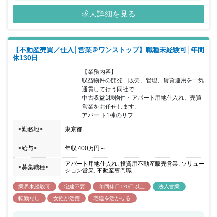
貸住宅となっており、きめ細やかな独自の賃貸管理システムを創り
求人詳細を見る
上げることで女性からの人気を集め、常に高い入居率（99％以上）
を 誇っています。 現在同社は第二創業期を迎えており、従業員数
が700名を超えるいま、 事業拡大と共に社員が働きやすい環境作り
を進めている最中になります。 オフィスカジュアルの浸透促進や、
【不動産売買／仕入│営業＠ワンストップ】職種未経験可│年間
上司・部下関係なく呼称を『さん』 付けで呼び合う風土など社員が
休130日
働きやすいと思える環境を推進しています。 同ポジションにおいて
も個人ではなくチーム単位で仕事を進めており、 お互いにフォロー
【業務内容】

しあいながら仕事を進めていける環境となります。
収益物件の開発、販売、管理、賃貸運用を一気
通貫して行う同社で

中古収益1棟物件・アパート用地仕入れ、売買
営業をお任せします。

アパー ト1棟のリフ...
<勤務地>
東京都
<給与>
年収
400万円
～
アパート用地仕入れ, 投資用不動産販売営業, ソリュー
<募集職種>
ション営業, 不動産専門職
業界未経験可
宅建不要
年間休日120日以上
法人営業
転勤なし
女性が活躍
宅建を活かせる