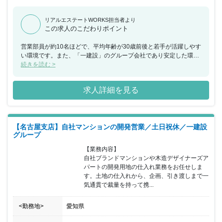
リアルエステートWORKS担当者より
この求人のこだわりポイント
営業部員が約10名ほどで、平均年齢が30歳前後と若手が活躍しやす
い環境です。また、「一建設」のグループ会社であり安定した環境
ながらも、会社としては第二創業期を迎えているため、何でもチャ
続きを読む >
レンジできる社風ですので裁量を持って大きな案件に携わりたい方
には大変おすすめの求人です。土日祝休みで残業も平均20時間以下
求人詳細を見る
ですので、ご家庭のある方でも安心してお仕事に集中できることも
魅力的です！
【名古屋支店】自社マンションの開発営業／土日祝休／一建設
グループ
【業務内容】

自社ブランドマンションや木造デザイナーズア
パートの開発用地の仕入れ業務をお任せしま
す。土地の仕入れから、企画、引き渡しまで一
気通貫で裁量を持って携...
<勤務地>
愛知県