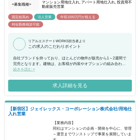
マンション用地仕入れ, アパート用地仕入れ, 投資用不
<募集職種>
動産販売営業
固定給高め
法人営業
年収1000万円が狙える
時短勤務相談可能
リアルエステートWORKS担当者より
この求人のこだわりポイント
自社ブランドを持っており、ほとんどの物件が販売から1～2週間で
完売となります。建物は、お客様が内装やオプションの組み合わせ
など、好みに合わせて自由に選ぶことができ、ご好評をいただいて
続きを読む >
おります。
求人詳細を見る
【新宿区】ジェイレックス・コーポレーション株式会社/用地仕
入れ営業
【業務内容】

同社はマンションの企画・開発を中心に、管理
～運営までワンストップで事業を展開していま
す。
