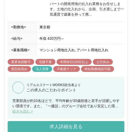
パートの開発用地の仕入れ業務をお任せしま
す。土地の仕入れから、企画、引き渡しまで一
気通貫で裁量を持って携...
<勤務地>
東京都
<給与>
年収
420万円
～
<募集職種>
マンション用地仕入れ, アパート用地仕入れ
業界未経験可
宅建不要
年間休日120日以上
土日休み
固定給高め
法人営業
不動産テック
時短勤務相談可能
リアルエステートWORKS担当者より
この求人のこだわりポイント
営業部員が約10名ほどで、平均年齢が30歳前後と若手が活躍しやす
い環境です。また、「一建設」のグループ会社であり安定した環境
ながらも、会社としては第二創業期を迎えているため、何でもチャ
続きを読む >
レンジできる社風ですので裁量を持って大きな案件に携わりたい方
には大変おすすめの求人です。土日祝休みで残業も平均20時間以下
求人詳細を見る
ですので、ご家庭のある方でも安心してお仕事に集中できることも