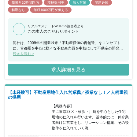
残業月20時間以内
積極採用中
法人営業
宅建必須
転勤なし
年収1000万円が狙える
リアルエステートWORKS担当者より
この求人のこだわりポイント
同社は、2009年の開業以来「不動産価値の再創造」をコンセプト
に、首都圏を中心に様々な不動産売買を中核にして不動産の開発、
収益不動産の再生販売等を展開しております。今回、収益不動産・
続きを読む >
開発用地等の仕入れから販売まで一貫してお任せできる方を募集す
ることとなりました。また、代表との距離が近い環境のため、ビジ
求人詳細を見る
ネスにおける意思決定のスピードが早く、物件の仕入れや考えをカ
タチにすることができます。 業務権限のスパンが広く、大企業と違
い、歯車の一つではなく、あなたの手でビジネスを動かしていくこ
とができスキルアップにつなげることができます。 営業エリアは、
【未経験可】不動産用地仕入れ営業職／残業なし！／人柄重視
本店は1都3県、名古屋支店は愛知県近郊等です。 また、土・日・
の採用
祝日の完全週休二日制に加え、有給休暇の取得勧奨（社員全員が月
1日以上）を行っており、社員のワークライフバランスを重視して
【業務内容】

いるほか、社員にとって「夢のある会社」を目指し、成果に対して
主に東京23区・横浜・川崎を中心とした住宅
はダイナミックなインセンティブ報酬を提供しています。今後の更
用地の仕入れを行います。基本的には、仲介業
なる成長と業容拡大の為、これから5年・10年後・その先も共に成
者向けに営業をし、リレーション構築、その後
長し、ご活躍頂ける方を歓迎いたします。
物件を仕入れていく流...