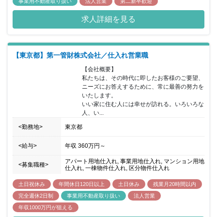
事業用不動産取り扱い
法人営業
第二新卒歓迎
求人詳細を見る
【東京都】第一管財株式会社／仕入れ営業職
【会社概要】

私たちは、その時代に即したお客様のご要望、
ニーズにお答えするために、常に最善の努力を
いたします。

いい家に住む人には幸せが訪れる。いろいろな
人、い...
<勤務地>
東京都
<給与>
年収
360万円
～
アパート用地仕入れ, 事業用地仕入れ, マンション用地
<募集職種>
仕入れ, 一棟物件仕入れ, 区分物件仕入れ
土日祝休み
年間休日120日以上
土日休み
残業月20時間以内
完全週休2日制
事業用不動産取り扱い
法人営業
年収1000万円が狙える