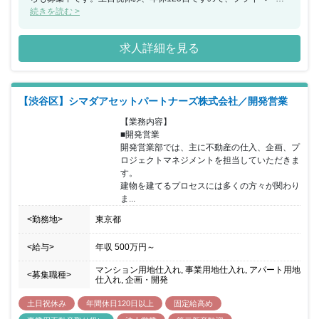
重視の方にもおすすめです。 同社は自社マンションブランドの都市
続きを読む >
型デザインレジデンス「レオーネ」「レクシード」マンションシリ
ーズはグッドデザイン賞も受賞しており、その街ならではのライフ
求人詳細を見る
スタイルを実現するマンションを提案し続け、増収増益を継続して
おり急成長中の企業になります。
【渋谷区】シマダアセットパートナーズ株式会社／開発営業
【業務内容】

■開発営業

開発営業部では、主に不動産の仕入、企画、プ
ロジェクトマネジメントを担当していただきま
す。

建物を建てるプロセスには多くの方々が関わり
ま...
<勤務地>
東京都
<給与>
年収
500万円
～
マンション用地仕入れ, 事業用地仕入れ, アパート用地
<募集職種>
仕入れ, 企画・開発
土日祝休み
年間休日120日以上
固定給高め