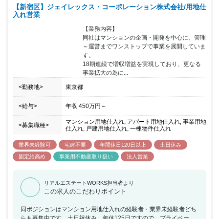
【新宿区】ジェイレックス・コーポレーション株式会社/用地仕
入れ営業
【業務内容】

同社はマンションの企画・開発を中心に、管理
～運営までワンストップで事業を展開していま
す。

18期連続で増収増益を実現しており、更なる
事業拡大の為に...
<勤務地>
東京都
<給与>
年収
450万円
～
マンション用地仕入れ, アパート用地仕入れ, 事業用地
<募集職種>
仕入れ, 戸建用地仕入れ, 一棟物件仕入れ
業界未経験可
宅建不要
年間休日120日以上
土日休み
固定給高め
事業用不動産取り扱い
法人営業
リアルエステートWORKS担当者より
この求人のこだわりポイント
同ポジションはマンション用地仕入れの経験者・業界未経験者どち
らも募集中です。土日祝休み、年休125日ですので、プライベート