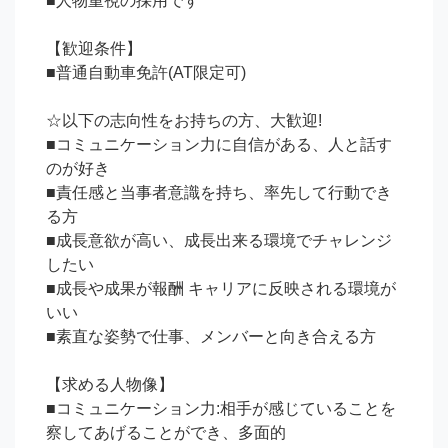
■人物重視の採用です

【歓迎条件】

■普通自動車免許(AT限定可)

☆以下の志向性をお持ちの方、大歓迎!

■コミュニケーション力に自信がある、人と話す
のが好き

■責任感と当事者意識を持ち、率先して行動でき
る方

■成⻑意欲が高い、成⻑出来る環境でチャレンジ
したい

■成⻑や成果が報酬 キャリアに反映される環境が
いい

■素直な姿勢で仕事、メンバーと向き合える方

【求める人物像】

■コミュニケーション力:相手が感じていることを
察してあげることができ、多面的
