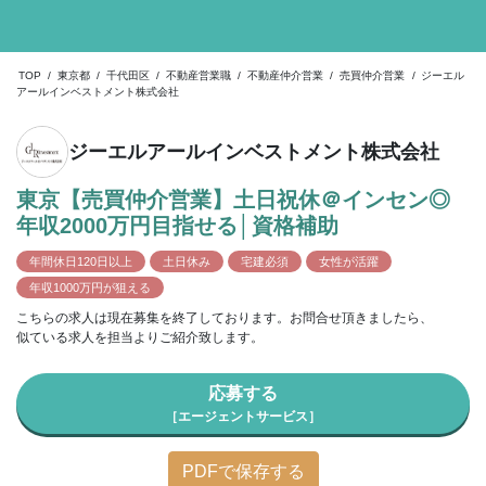
TOP
/
東京都
/
千代田区
/
不動産営業職
/
不動産仲介営業
/
売買仲介営業
/
ジーエル
アールインベストメント株式会社
ジーエルアールインベストメント株式会社
東京【売買仲介営業】土日祝休＠インセン◎
年収2000万円目指せる│資格補助
年間休日120日以上
土日休み
宅建必須
女性が活躍
年収1000万円が狙える
こちらの求人は現在募集を終了しております。お問合せ頂きましたら、
似ている求人を担当よりご紹介致します。
応募する
［エージェントサービス］
PDFで保存する