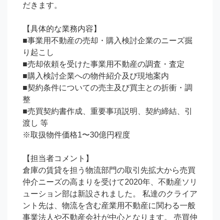
だきます。

【具体的な業務内容】

■事業用不動産の売却・購入検討企業のニーズ掘
り起こし

■売却依頼を受けた事業用不動産の調査・査定

■購入検討企業への物件紹介及び現地案内

■契約条件についての売主及び買主との折衝・調
整

■売買契約書作成、重要事項説明、契約締結、引
渡し 等

※取扱物件価格1〜30億円程度

【担当者コメント】

倉庫の賃貸を担う物流部門の取引先拡大から売買
仲介ニーズの高まりを受けて2020年、不動産ソリ
ューション部は新設されました。 私達のクライア
ント先は、物流を含む産業用不動産に関わる一般
事業法人や不動産会社が中心となります。 売買仲