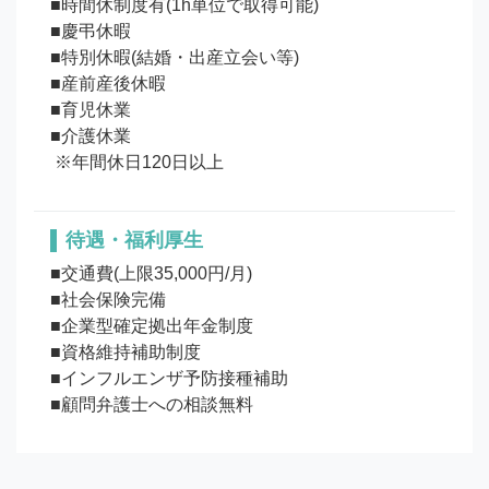
■時間休制度有(1h単位で取得可能) 

■慶弔休暇

■特別休暇(結婚・出産立会い等)

■産前産後休暇

■育児休業

■介護休業

待遇・福利厚生
■交通費(上限35,000円/月)

■社会保険完備

■企業型確定拠出年金制度

■資格維持補助制度 

■インフルエンザ予防接種補助

■顧問弁護士への相談無料