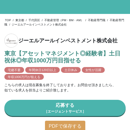
TOP
/
東京都
/
千代田区
/
不動産管理（PM・BM・AM）
/
不動産専門職
/
不動産専門
職
/
ジーエルアールインベストメント株式会社
ジーエルアールインベストメント株式会社
東京【アセットマネジメント◎経験者】土日
祝休◎年収1000万円目指せる
宅建不要
年間休日120日以上
土日休み
女性が活躍
年収1000万円が狙える
こちらの求人は現在募集を終了しております。お問合せ頂きましたら、
似ている求人を担当よりご紹介致します。
応募する
［エージェントサービス］
PDFで保存する