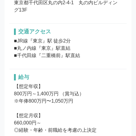
東京都千代田区丸の内2-4-1　丸の内ビルディン
グ13F
交通アクセス
■JR線『東京』駅 徒歩2分

■丸ノ内線『東京』駅直結

■千代田線『二重橋前』駅直結
給与
【想定年収】

800万円～1,400万円 （賞与込）

※年俸800万円〜1,050万円

【想定月収】

660,000円～

◎経験・年齢・前職給を考慮の上決定 
