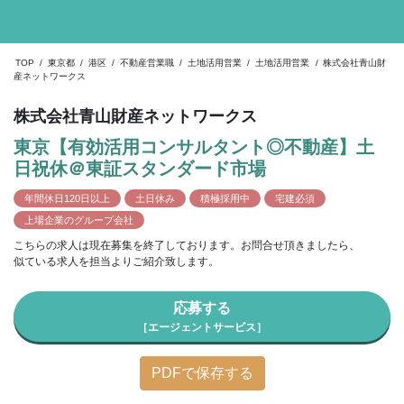
TOP
/
東京都
/
港区
/
不動産営業職
/
土地活用営業
/
土地活用営業
/
株式会社青山財
産ネットワークス
株式会社青山財産ネットワークス
東京【有効活用コンサルタント◎不動産】土
日祝休＠東証スタンダード市場
年間休日120日以上
土日休み
積極採用中
宅建必須
上場企業のグループ会社
こちらの求人は現在募集を終了しております。お問合せ頂きましたら、
似ている求人を担当よりご紹介致します。
応募する
［エージェントサービス］
PDFで保存する