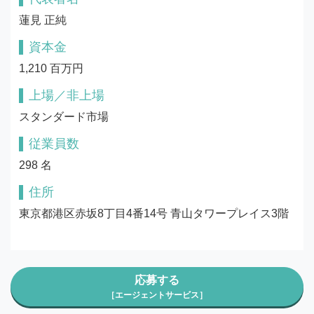
蓮見 正純
資本金
1,210 百万円
上場／非上場
スタンダード市場
従業員数
298 名
住所
東京都港区赤坂8丁目4番14号 青山タワープレイス3階
応募する
［エージェントサービス］