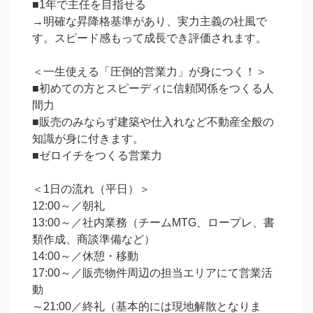
■1年で主任を目指せる

→明確な昇降格基準があり、実力主義の社風で
す。スピード感もって成長でき評価されます。 

＜一生使える「圧倒的営業力」が身につく！＞

■初めての方とスピーディに信頼関係をつくる人
間力

■販売のみならず建築や仕入れなど不動産全般の
知識が身に付きます。

■ゼロイチをつくる営業力

＜1日の流れ（平日）＞

12:00～／朝礼

13:00～／社内業務（チームMTG、ロープレ、書
類作成、商談準備など）

14:00～／休憩・移動

17:00～／販売物件周辺の担当エリアにて営業活
動

～21:00／終礼（基本的には現地解散となりま