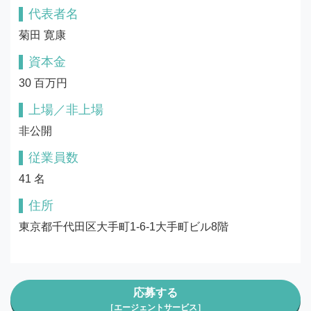
代表者名
菊田 寛康
資本金
30 百万円
上場／非上場
非公開
従業員数
41 名
住所
東京都千代田区大手町1-6-1大手町ビル8階
応募する
［エージェントサービス］