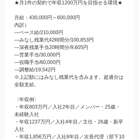
★月1件の契約で年収1200万円を目指せる環境★

月給：430,000円～600,000円

内訳）

―ベース給/210,000円

―みなし残業代42時間分/100,853円

―深夜残業手当20時間分/9,605円

―営業手当/30,000円

―役職手当/60,000円

―調整給/19,542円

※上記額にはみなし残業代を含みます。超過分は
全額支給。

〈年収例〉

・年収803万円／入社2年目／メンバー・25歳・
未経験入社

・年収1237万円／入社4年目／主任・26歳・新卒
入社

・年収1,856万円／入社8年目／次長代理（部下10