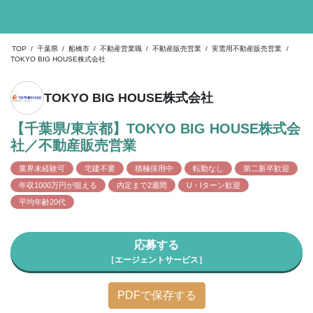
TOP
/
千葉県
/
船橋市
/
不動産営業職
/
不動産販売営業
/
実需用不動産販売営業
/
TOKYO BIG HOUSE株式会社
TOKYO BIG HOUSE株式会社
【千葉県/東京都】TOKYO BIG HOUSE株式会
社／不動産販売営業
業界未経験可
宅建不要
積極採用中
転勤なし
第二新卒歓迎
年収1000万円が狙える
内定まで2週間
U・Iターン歓迎
平均年齢20代
応募する
［エージェントサービス］
PDFで保存する