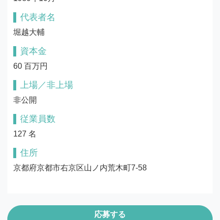
代表者名
堀越大輔
資本金
60 百万円
上場／非上場
非公開
従業員数
127 名
住所
京都府京都市右京区山ノ内荒木町7-58
応募する