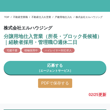
TOP
/
不動産営業職
/
不動産仕入れ営業
/
戸建用地仕入れ
/
株式会社エルハウジング
株式会社エルハウジング
分譲用地仕入営業（所長・ブロック長候補）
｜経験者採用・管理職◎週休二日
宅建不要
積極採用中
ハイレイヤー対応求人
応募する
［エージェントサービス］
PDFで保存する
02/25
更新