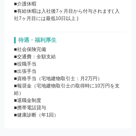
■介護休暇

■有給休暇は入社後7ヶ月目から付与されます( 入
待遇・福利厚生
■社会保険完備

■交通費：全額支給

■役職手当

■出張手当

■資格手当（宅地建物取引士：月2万円）

■報奨金（宅地建物取引士の取得時に10万円を支
給）

■退職金制度 

■携帯電話貸与 

■健康診断（年1回）