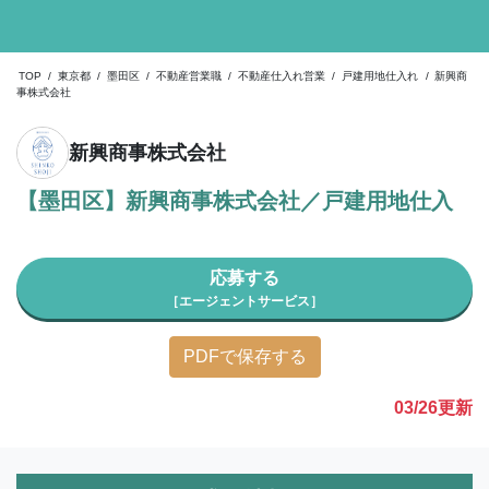
TOP
/
東京都
/
墨田区
/
不動産営業職
/
不動産仕入れ営業
/
戸建用地仕入れ
/
新興商
事株式会社
新興商事株式会社
【墨田区】新興商事株式会社／戸建用地仕入
応募する
［エージェントサービス］
PDFで保存する
03/26
更新