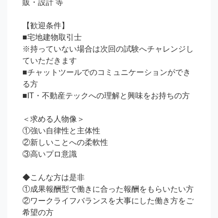
販・設計 等

【歓迎条件】

■宅地建物取引士

※持っていない場合は次回の試験へチャレンジし
ていただきます

■チャットツールでのコミュニケーションができ
る方

■IT・不動産テックへの理解と興味をお持ちの方

＜求める人物像＞

①強い自律性と主体性

②新しいことへの柔軟性

③高いプロ意識

◆こんな方は是非

①成果報酬型で働きに合った報酬をもらいたい方

②ワークライフバランスを大事にした働き方をご
希望の方
