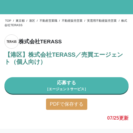
TOP
/
東京都
/
港区
/
不動産営業職
/
不動産販売営業
/
実需用不動産販売営業
/
株式
会社TERASS
株式会社TERASS
【港区】株式会社TERASS／売買エージェン
ト（個人向け）
応募する
［エージェントサービス］
PDFで保存する
07/25
更新