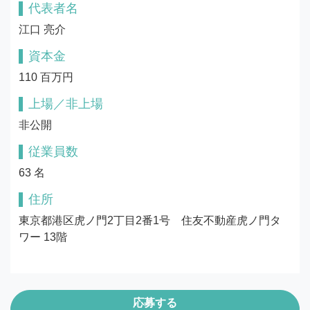
代表者名
江口 亮介
資本金
110 百万円
上場／非上場
非公開
従業員数
63 名
住所
東京都港区虎ノ門2丁目2番1号　住友不動産虎ノ門タ
ワー 13階
応募する