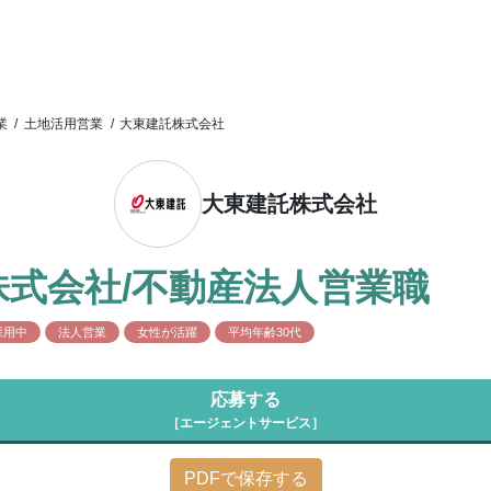
業
/
土地活用営業
/
大東建託株式会社
大東建託株式会社
式会社/不動産法人営業職
採用中
法人営業
女性が活躍
平均年齢30代
応募する
［エージェントサービス］
PDFで保存する