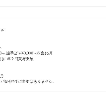
円

 

0～ 諸手当￥40,000～を含む/月 

別に年２回賞与支給

月
