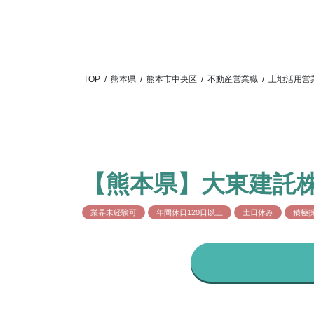
TOP
/
熊本県
/
熊本市中央区
/
不動産営業職
/
土地活用営
【熊本県】大東建託株
業界未経験可
年間休日120日以上
土日休み
積極