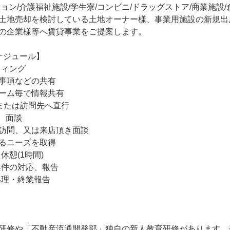
ョン/介護福祉施設/学生寮/コンビニ/ドラッグストア/商業施設
土地売却を検討している土地オーナー様、事業用施設の新規出
の企業様等へ賃貸事業をご提案します。 

ジュール】

ティング

事項などの共有

ーム毎で情報共有

または訪問先へ直行

問、面談

訪問、又は来店頂き面談

るニーズを取得

休憩(1時間) 

別案件の対応、報告

務処理・終業報告

研修や「不動産流通開発部」独自の新人教育研修があります。