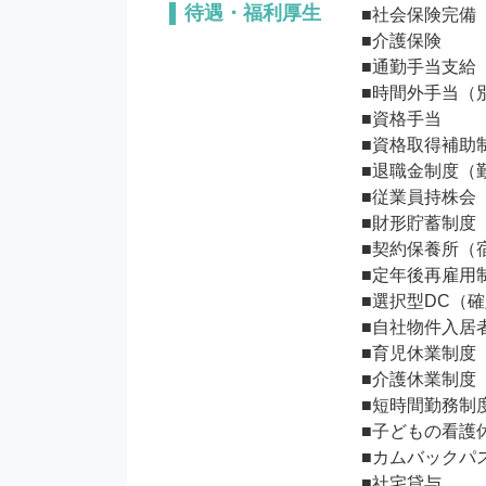
待遇・福利厚生
■社会保険完備
■介護保険

■通勤手当支給

■時間外手当（別
■資格手当

■資格取得補助制
■退職金制度（勤
■従業員持株会

■財形貯蓄制度

■契約保養所（
■定年後再雇用
■選択型DC（確
■自社物件入居者
■育児休業制度

■介護休業制度

■短時間勤務制度
■子どもの看護休
■カムバックパス
■社宅貸与
