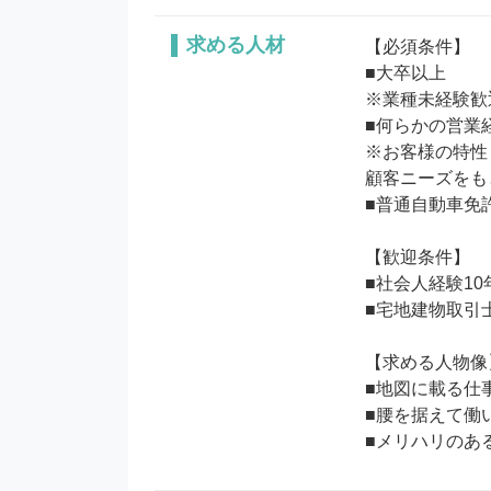
求める人材
【必須条件】

■大卒以上

※業種未経験歓迎
■何らかの営業経
※お客様の特性
顧客ニーズをも
■普通自動車免許
【歓迎条件】

■社会人経験10
■宅地建物取引士
【求める人物像】
■地図に載る仕
■腰を据えて働