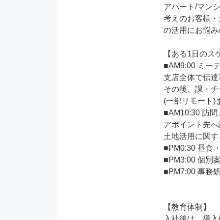
アパート/マンシ
考えのお客様・
の活用にお悩み
【ある1日のスケ
■AM9:00 ミー
支店全体で伝達
その後、課・チ
(一部リモート)
■AM10:30 訪
アポイント先へ
土地活用に関す
■PM0:30 昼食・
■PM3:00 個
■PM7:00 事
【教育体制】

入社後は、導入