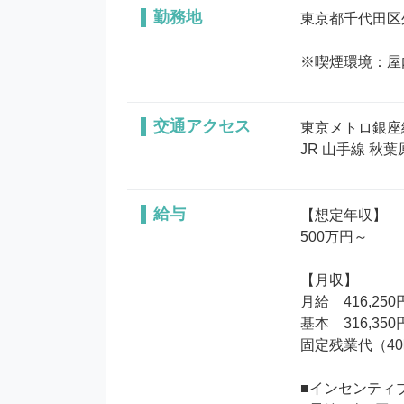
勤務地
東京都千代田区外
※喫煙環境：屋
交通アクセス
東京メトロ銀座線
JR 山手線 秋葉
給与
【想定年収】

500万円～

【月収】

月給　416,250
基本　316,350
固定残業代（40時
■インセンティブ