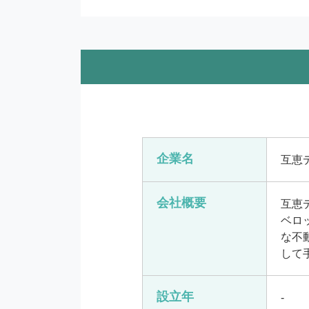
企業名
互恵
会社概要
互恵
ベロ
な不
して
設立年
-