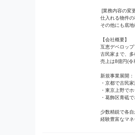
 [業務内容の変更の範囲:当社業務全般]

仕入れる物件の
その他にも底地
【会社概要】

互恵デベロップ
古民家まで、多
売上は8億円(令和
新規事業展開：

・京都で古民家旅館
・東京上野でホテル
・葛飾区青砥でホテ
少数精鋭で各自
経験豊富なマネ