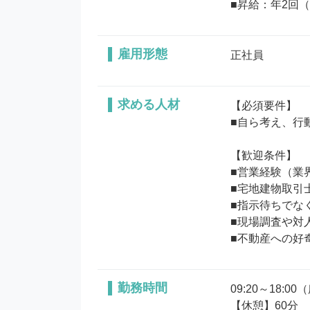
■昇給：年2回（
雇用形態
正社員
求める人材
【必須要件】

■自ら考え、行
【歓迎条件】

■営業経験（業界
■宅地建物取引
■指示待ちでな
■現場調査や対
■不動産への好
勤務時間
09:20～18:0
【休憩】60分 
