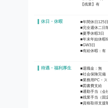
【残業】有 
休日・休暇
■年間休日125日 
■完全週休二日制
■夏季休暇3日

■年末年始休暇6日
■GW3日

待遇・福利厚生
■退職金：無 

■社会保険完備

■業務用PC・ス
■図書費支給 

■通勤手当（会
■残業手当（固
■資格取得支援