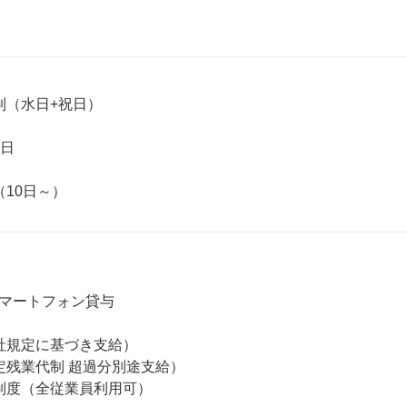


（水日+祝日）

 

マートフォン貸与

社規定に基づき支給）

定残業代制 超過分別途支給）

制度（全従業員利用可）