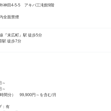
神田4-5-5　アキバ三滝館9階

内全面禁煙
『末広町』駅 徒歩5分

原駅 徒歩7分
円～

円～

間分）　99,900円～を含む/月

：有
