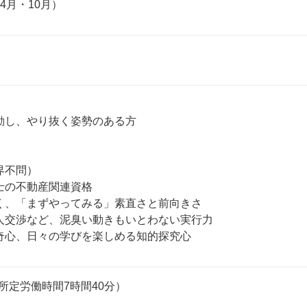
4月・10月）
動し、やり抜く姿勢のある方

不問）

士の不動産関連資格

く、「まずやってみる」素直さと前向きさ

人交渉など、泥臭い動きもいとわない実行力

奇心、日々の学びを楽しめる知的探究心
0（所定労働時間7時間40分）
