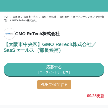
TOP
/
大阪府
/
大阪市中央区
/
管理・事務職
/
管理部門
/
オープンポジション（管理部
門）
/
GMO ReTech株式会社
GMO ReTech株式会社
【大阪市中央区】GMO ReTech株式会社／
SaaSセールス（部長候補）
応募する
［エージェントサービス］
PDFで保存する
09/25
更新