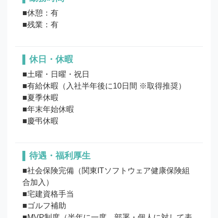
■休憩：有

■残業：有
休日・休暇
■土曜・日曜・祝日

■有給休暇（入社半年後に10日間 ※取得推奨）

■夏季休暇

■年末年始休暇

待遇・福利厚生
■社会保険完備（関東ITソフトウェア健康保険組
合加入）

■宅建資格手当

■ゴルフ補助

■MVP制度（半年に一度、部署・個人に対して表