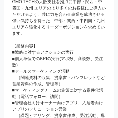
GMO TECHの大阪支社を拠点に中部・関⻄・中
四国・九州 エリアのより多くのお客様にご導入い
ただけるよう、共に力を合わせ事業を成功させる
強い気持ちを持った、中部・関⻄・中四国・九州 
エリアを強化するリーダーポジションを求めてい
ます。 　

【業務内容】

■戦略に対するアクションの実行

■個人単位でのKPIの実行(アポ数、商談数、受注
数)

■セールスマーケティング活動

　（関連資料の収集、提案書・パンフレットなど
営業資料の作成、管理等）

■マーケティングチームの施策に対する案件化活
動（電話フォロー、訪問）

■管理会社向けオーナー向けアプリ、入居者向け
アプリのソリューション営業

　（課題ヒアリング、提案書作成、受注活動、導