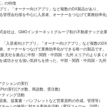
X」の特徴

プリ」「オーナー向けアプリ」など複数のDX製品があり、

る管理会社様を中心に入居者、オーナーをつなげて業務効率化
ech株式会社は、GMOインターネットグループ初の不動産テック企
は、「入居者向けアプリ」「オーナー向けアプリ」など複数のD
者、オーナーをつなげて業務効率化ができる唯一の製品です。

Hの大阪支社を拠点に中部・関⻄・中四国・九州 エリアのより多
を成功させる強い気持ちを持った、中部・関⻄・中四国・九州
アクションの実行

PIの実行(アポ数、商談数、受注数)

ケティング活動

収集、提案書・パンフレットなど営業資料の作成、管理等）

グチームの施策に対する案件化活動（電話フォロー、訪問）
