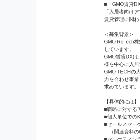
■「GMO賃貸D
「入居者向けア
賃貸管理に関わ
＜募集背景＞

GMO ReT
しています。

GMO賃貸DX
様を中心に入居
GMO TEC
力を合わせ事業
求めています。

【具体的には】

■戦略に対する
■個人単位でのK
■セールスマー
　（関連資料の
■マーケティン