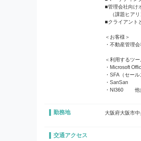
■管理会社向け
　（課題ヒアリ
■クライアント
＜お客様＞

・不動産管理会
＜利用するツー
・Microsoft Offic
・SFA（セール
・SanSan

・NI360 　　
勤務地
大阪府大阪市中央区
交通アクセス