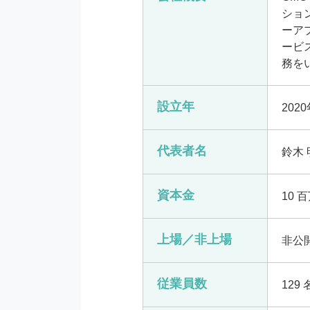
ショ
ーア
ービ
務を
設立年
202
代表者名
鈴木 
資本金
10 
上場／非上場
非公
従業員数
129 