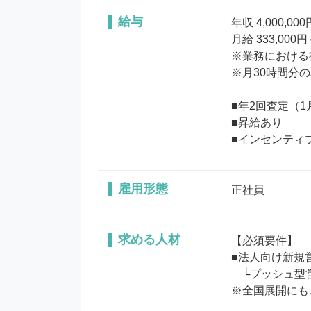
給与
年収 4,000,000
月給 333,000円
※業務における
※月30時間分の
■年2回査定（1
■昇給あり

■インセンティ
雇用形態
正社員
求める人材
【必須要件】

■法人向け新規営
　└プッシュ型営
※全国展開にも