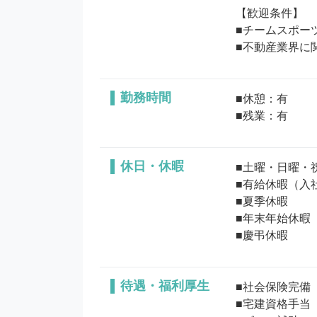
【歓迎条件】

■チームスポー
■不動産業界に
勤務時間
■休憩：有

■残業：有
休日・休暇
■土曜・日曜・祝
■有給休暇（入社
■夏季休暇

■年末年始休暇

待遇・福利厚生
■社会保険完備
■宅建資格手当
