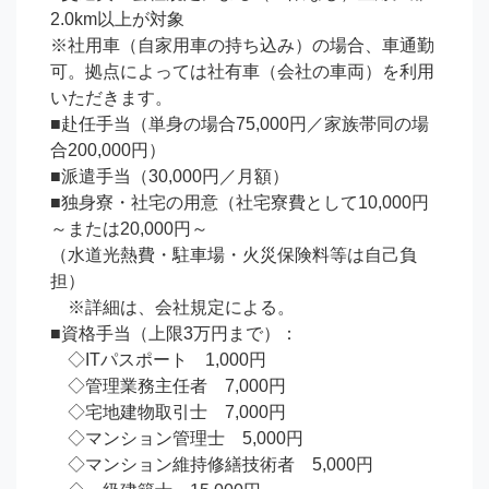
2.0km以上が対象

※社用車（自家用車の持ち込み）の場合、車通勤
可。拠点によっては社有車（会社の車両）を利用
いただきます。

■赴任手当（単身の場合75,000円／家族帯同の場
合200,000円）

■派遣手当（30,000円／月額）

■独身寮・社宅の用意（社宅寮費として10,000円
～または20,000円～　

（水道光熱費・駐車場・火災保険料等は自己負
担）

　※詳細は、会社規定による。

■資格手当（上限3万円まで）：

　◇ITパスポート　1,000円

　◇管理業務主任者　7,000円

　◇宅地建物取引士　7,000円

　◇マンション管理士　5,000円

　◇マンション維持修繕技術者　5,000円
