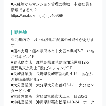
■未経験からマンション管理に挑戦！中途社員も
活躍できるの？

https://anabuki-m.jp/jinji/40968/
勤務地
※九州内で、以下勤務地に配属の可能性がありま
す。

■熊本支店：熊本県熊本市中央区辛島町6-7　いち
ご熊本ビル1F

■鹿児島支店：鹿児島県鹿児島市加治屋町12-5　
鹿児島東京海上日動ビルディング1F

■長崎営業所：長崎県長崎市新地町4-16　あなぶ
き長崎新地ビル2F

■大分営業所：大分県大分市都町3-1-1　大分セン
タービル 4F

■宮崎営業所：宮崎県宮崎市大工三丁目285-1

■沖縄営業所：沖縄県那覇市松尾1-10-24　ホーク