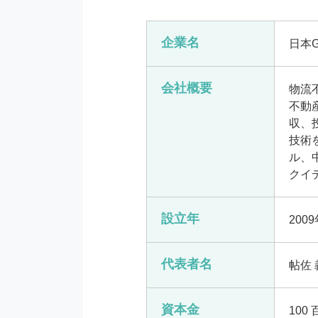
企業名
日本
会社概要
物流
不動
収、
技術
ル、
クイ
設立年
200
代表者名
帖佐 
資本金
100