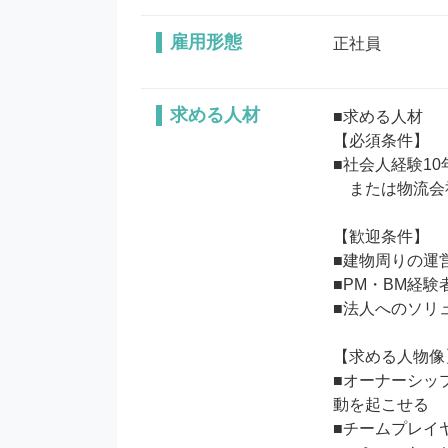
雇用形態
正社員
求める人材
■求める人材

【必須条件】

■社会人経験1
　または物流会
【歓迎条件】

■建物周りの運
■PM・BM経
■法人へのソリ
【求める人物像】
■オーナーシッ
動を起こせる

■チームプレイ