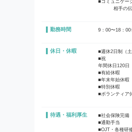
■コミュニケー
勤務時間
9：00〜18：0
休日・休暇
■週休2日制（土
■祝

年間休日120日

■有給休暇

■年末年始休暇

■特別休暇

待遇・福利厚生
■社会保険完備

■通勤手当

■OJT・各種研修