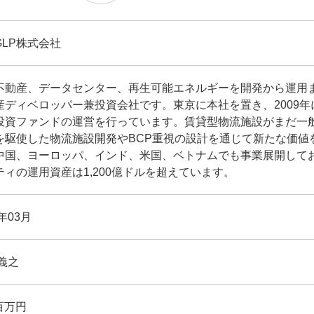
GLP株式会社
不動産、データセンター、再生可能エネルギーを開発から運用
産ディベロッパー兼投資会社です。東京に本社を置き、2009
投資ファンドの運営を行っています。賃貸型物流施設がまだ一
を駆使した物流施設開発やBCP重視の設計を通じて新たな価値
中国、ヨーロッパ、インド、米国、ベトナムでも事業展開して
ティの運用資産は1,200億ドルを超えています。
9年03月
義之
 百万円