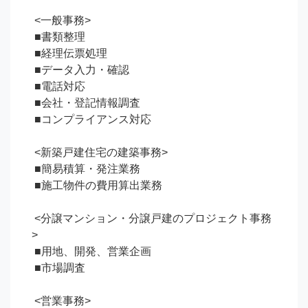
 <一般事務>

 ■書類整理

 ■経理伝票処理

 ■データ入力・確認

 ■電話対応

 ■会社・登記情報調査

 ■コンプライアンス対応

 <新築戸建住宅の建築事務>

 ■簡易積算・発注業務

 ■施工物件の費用算出業務

 <分譲マンション・分譲戸建のプロジェクト事務
>

 ■用地、開発、営業企画

 ■市場調査

 <営業事務>
