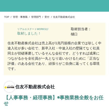
TOP
/
管理・事務職
/
管理部門
/
受付
/
住友不動産株式会社
取材担当者：
リアルエステートWORKSが
取材しました！
樋口
住友不動産株式会社は売上高が1兆円規模の企業では珍しく中
途入社が多い会社で、新卒入社・中途入社の壁隔てなく社員
同士が切磋琢磨しているそんな会社です。どうすれば成果に
つながるかを全社員が一丸となり追いかけるために「正当な
評価」のある会社であり、頑張りがご自身に返ってくる環境
です。
住友不動産株式会社
【人事事務・経理事務】◉事務業務全般をお任
せ