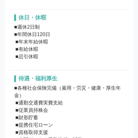
休日・休暇
■週休2日制 

■年間休日120日

 ■年末年始休暇

 ■有給休暇

待遇・福利厚生
■各種社会保険完備（雇用・労災・健康・厚生年
金）

 ■通勤交通費実費支給

 ■従業員持株会

 ■財形貯蓄 

 ■提携住宅ローン

 ■資格取得支援
