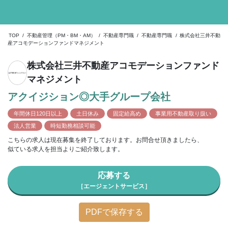
TOP
/
不動産管理（PM・BM・AM）
/
不動産専門職
/
不動産専門職
/
株式会社三井不動
産アコモデーションファンドマネジメント
株式会社三井不動産アコモデーションファンド
マネジメント
アクイジション◎大手グループ会社
年間休日120日以上
土日休み
固定給高め
事業用不動産取り扱い
法人営業
時短勤務相談可能
こちらの求人は現在募集を終了しております。お問合せ頂きましたら、
似ている求人を担当よりご紹介致します。
応募する
［エージェントサービス］
PDFで保存する