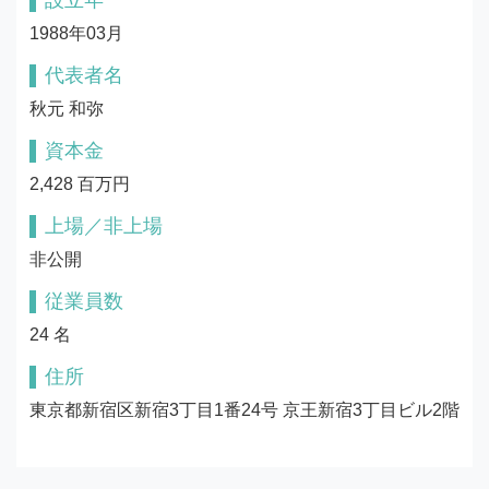
設立年
1988年03月
代表者名
秋元 和弥
資本金
2,428 百万円
上場／非上場
非公開
従業員数
24 名
住所
東京都新宿区新宿3丁目1番24号 京王新宿3丁目ビル2階