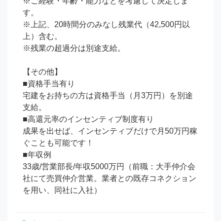
※ご経験・年齢・能力などを考慮して決定しま
す。

※上記、20時間分のみなし残業代（42,500円以
上）含む。

※残業の超過分は別途支給。

【その他】

■資格手当有り

宅建をお持ちの方は資格手当（月3万円）を別途
支給。

■高還元率のインセンティブ制度有り

成果を出せば、インセンティブだけで月50万円稼
ぐことも可能です！

■年収例

33歳/営業部長/年収5000万円（前職：大手仲介会
社にて売買仲介営業。業者との既存コネクション
を用い、同社に入社）