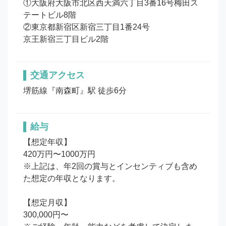
①大阪府大阪市北区西天満六丁目3番16号梅田ス
テートビル8階

②東京都新宿区新宿三丁目1番24号

京王新宿三丁目ビル2階
交通アクセス
堺筋線『南森町』駅 徒歩6分
給与
【想定年収】

420万円〜1000万円

※上記は、年2回の賞与とインセンティブも含め
た想定の年収となります。

【想定月収】

300,000円〜
