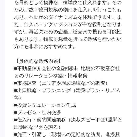
を目的として物件を一棟単位で仕入れます。その
ため、数十億円規模の物件を仕入れを行うことも
あり、不動産のダイナミズムを体験できます。ま
た、仕入れ・アクイジションが主な役割となりま
すが、再活のための企画、販売まで携わる可能性
もあります。幅広く裁量を持って業務を行いたい
方にも非常におすすめです。

【具体的な業務内容】

■不動産仲介会社や金融機関、地場の不動産会社
とのリレーション構築・情報収集

■市場調査（エリアや周辺環境などの調査）

■出口戦略・プランニング（建築プラン・リノベ
等）

■投資シミュレーション作成

■プレゼン・社内交渉

■仕入れ・契約関連業務（決裁スピードは1週間と
圧倒的な早さを誇る）

■施工・引渡し（現場への定期的な訪問。進捗具