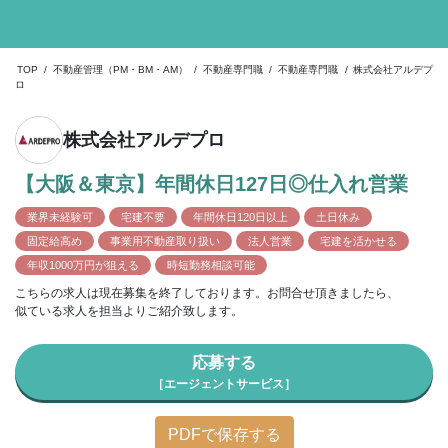
TOP
/
不動産管理（PM・BM・AM）
/
不動産専門職
/
不動産専門職
/
株式会社アルデプ
ロ
株式会社アルデプロ
【大阪＆東京】年間休日127日◎仕入れ営業
業界未経験可
宅建不要
年間休日120日以上
土日休み
固定給高め
事業用不動産取り扱い
法人営業
宅建を活かせる
年収1000万円が狙える
時短勤務相談可能
こちらの求人は現在募集を終了しております。お問合せ頂きましたら、
似ている求人を担当よりご紹介致します。
応募する
［エージェントサービス］
PDFで保存する