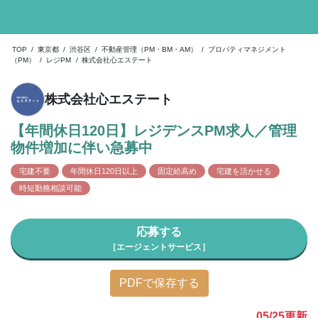
TOP
/
東京都
/
渋谷区
/
不動産管理（PM・BM・AM）
/
プロパティマネジメント
（PM）
/
レジPM
/
株式会社心エステート
株式会社心エステート
【年間休日120日】レジデンスPM求人／管理
物件増加に伴い急募中
宅建不要
年間休日120日以上
固定給高め
宅建を活かせる
時短勤務相談可能
応募する
［エージェントサービス］
PDFで保存する
05/25
更新