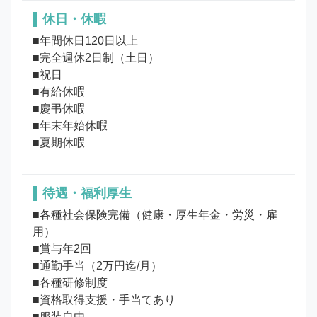
休日・休暇
■年間休日120日以上

■完全週休2日制（土日）

■祝日

■有給休暇

■慶弔休暇

■年末年始休暇

待遇・福利厚生
■各種社会保険完備（健康・厚生年金・労災・雇
用）

■賞与年2回

■通勤手当（2万円迄/月）

■各種研修制度

■資格取得支援・手当てあり

■服装自由
