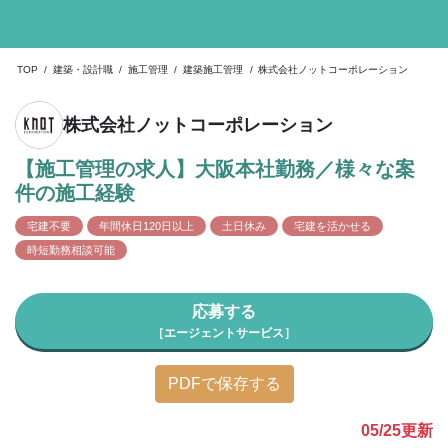
TOP
/
建築・設計職
/
施工管理
/
建築施工管理
/
株式会社ノットコーポレーション
株式会社ノットコーポレーション
【施工管理の求人】大阪本社勤務／様々な案
件の施工経験
宅建不要
年間休日120日以上
土日休み
宅建を活かせる
時短勤務相談可能
応募する
［エージェントサービス］
PDFで保存する
05/25
更新