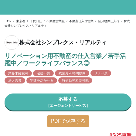
TOP
/
東京都
/
千代田区
/
不動産営業職
/
不動産仕入れ営業
/
区分物件仕入れ
/
株式
会社シンプレクス・リアルティ
株式会社シンプレクス・リアルティ
リノベーション用不動産の仕入営業／若手活
躍中／ワークライフバランス◎
業界未経験可
宅建不要
残業月20時間以内
リノベ系
法人営業
宅建を活かせる
時短勤務相談可能
応募する
［エージェントサービス］
PDFで保存する
05/25
更新