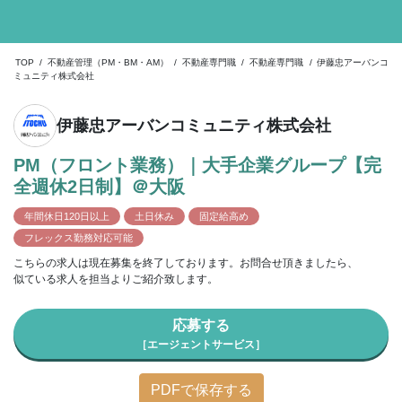
TOP
/
不動産管理（PM・BM・AM）
/
不動産専門職
/
不動産専門職
/
伊藤忠アーバンコ
ミュニティ株式会社
伊藤忠アーバンコミュニティ株式会社
PM（フロント業務）｜大手企業グループ【完
全週休2日制】＠大阪
年間休日120日以上
土日休み
固定給高め
フレックス勤務対応可能
こちらの求人は現在募集を終了しております。お問合せ頂きましたら、
似ている求人を担当よりご紹介致します。
応募する
［エージェントサービス］
PDFで保存する