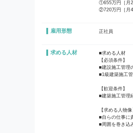
①655万円［月
②720万円［
雇用形態
正社員
求める人材
■求める人材

【必須条件】

■建設施工管理
■1級建築施工管
【歓迎条件】

■建築施工管理
【求める人物像】
■自らの仕事に