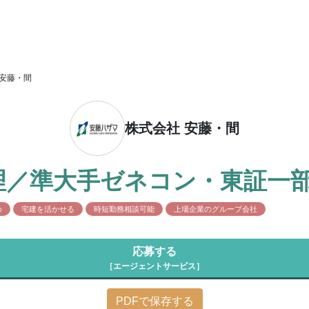
 安藤・間
株式会社 安藤・間
理／準大手ゼネコン・東証一
め
宅建を活かせる
時短勤務相談可能
上場企業のグループ会社
応募する
［エージェントサービス］
PDFで保存する