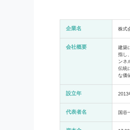
企業名
株式
会社概要
建築
指し
ンネ
伝統
な価
設立年
201
代表者名
国谷