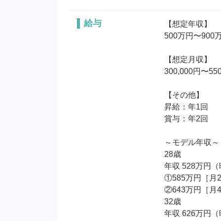
給与
【想定年収】

500万円〜900万
【想定月収】

300,000円〜550
【その他】

昇給：年1回

賞与：年2回

～モデル年収～

28歳

年収 528万円
①585万円［月
②643万円［月
32歳

年収 626万円