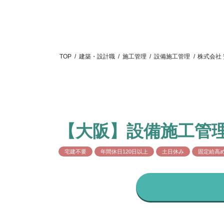
TOP
/
建築・設計職
/
施工管理
/
設備施工管理
/
株式会社
【大阪】設備施工管
宅建不要
年間休日120日以上
土日休み
固定給高