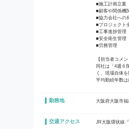
■施工計画立案

■顧客や関係機
■協力会社への
■プロジェクト
■工事進捗管理

■安全衛生管理

■労務管理

【担当者コメン
同社は「4週６
く、現場自体を
平均勤続年数は
勤務地
大阪府大阪市福
交通アクセス
JR大阪環状線『