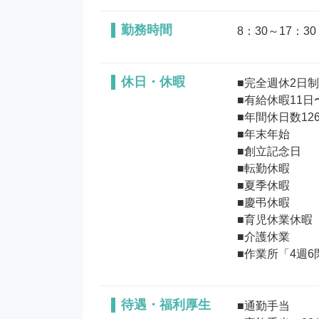
勤務時間
8：30～17：30
休日・休暇
■完全週休2日制(
■有給休暇11日〜
■年間休日数126
■年末年始

■創立記念日

■転勤休暇

■夏季休暇

■慶弔休暇

■育児休業休暇

■介護休業

待遇・福利厚生
■通勤手当
