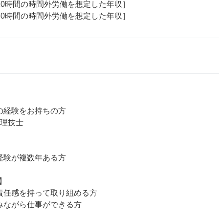
20時間の時間外労働を想定した年収］

月40時間の時間外労働を想定した年収］
の経験をお持ちの方

理技士

経験が複数年ある方



責任感を持って取り組める方
