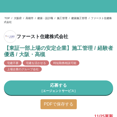
TOP
/
大阪府
/
高槻市
/
建築・設計職
/
施工管理
/
建築施工管理
/
ファースト住建株
式会社
ファースト住建株式会社
【東証一部上場の安定企業】施工管理 / 経験者
優遇 / 大阪・高槻
宅建不要
宅建を活かせる
時短勤務相談可能
上場企業のグループ会社
応募する
［エージェントサービス］
PDFで保存する
11/25
更新