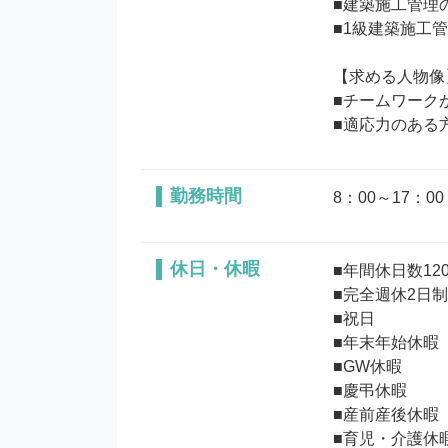
■建築施工管理
■1級建築施工
【求める人物像】
■チームワークが
勤務時間
8：00～17：00
休日・休暇
■年間休日数120
■完全週休2日制
■祝日

■年末年始休暇

■GW休暇

■慶弔休暇

■産前産後休暇

■育児・介護休暇