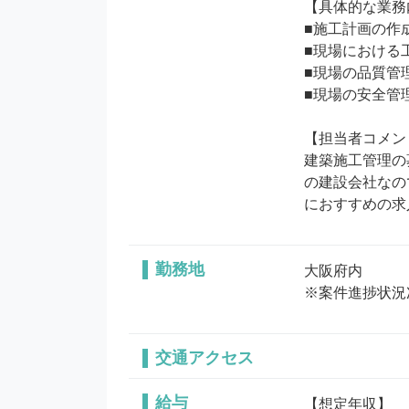
【具体的な業務
■施工計画の作成
■現場における工
■現場の品質管理
■現場の安全管理
【担当者コメン
建築施工管理の
の建設会社なの
におすすめの求
勤務地
大阪府内

※案件進捗状況
交通アクセス
給与
【想定年収】
