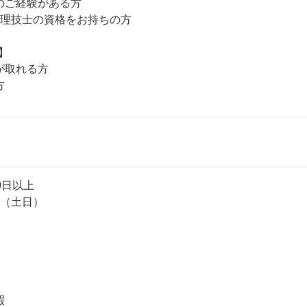
のご経験がある方

管理技士の資格をお持ちの方



取れる方

日以上

（土日）


