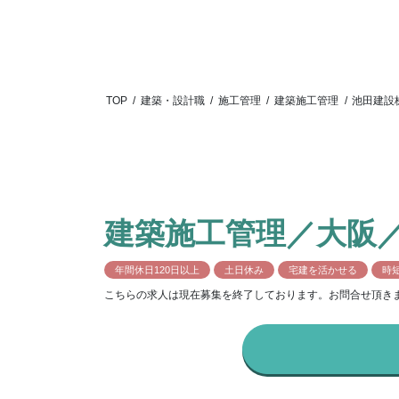
TOP
/
建築・設計職
/
施工管理
/
建築施工管理
/
池田建設
建築施工管理／大阪
年間休日120日以上
土日休み
宅建を活かせる
時
こちらの求人は現在募集を終了しております。お問合せ頂き