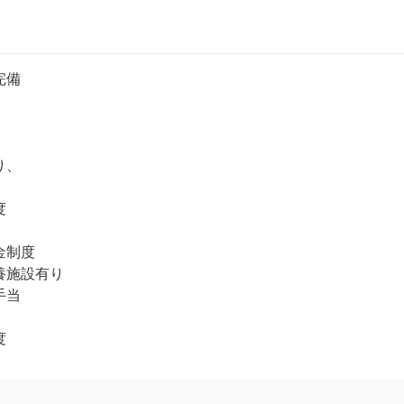
備

、



制度 

施設有り

当

度