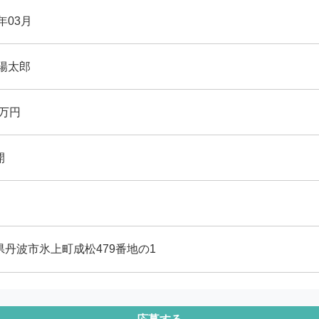
8年03月
 陽太郎
百万円
開
県丹波市氷上町成松479番地の1