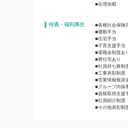
待遇・福利厚生
■各種社会保険完
■通勤手当

■住宅手当

■子育支援手当

■退職金制度あり
■寮社宅あり

■社員持ち株制度 
■工事表彰制度 

■営業情報報奨金
■グループ内保養
■資格取得支援手
■社員紹介制度

■その他表彰制