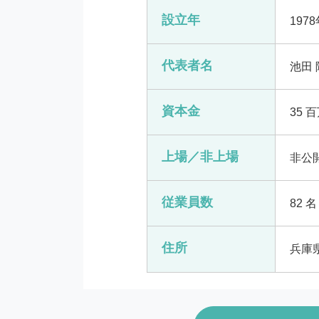
設立年
197
代表者名
池田
資本金
35 
上場／非上場
非公
従業員数
82 名
住所
兵庫