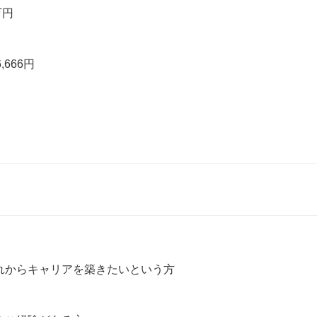
円

,666円

れからキャリアを築きたいという方
