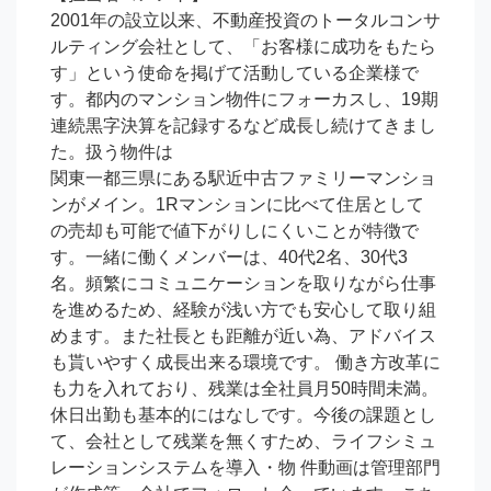
2001年の設立以来、不動産投資のトータルコンサ
ルティング会社として、「お客様に成功をもたら
す」という使命を掲げて活動している企業様で
す。都内のマンション物件にフォーカスし、19期
連続黒字決算を記録するなど成長し続けてきまし
た。扱う物件は

関東一都三県にある駅近中古ファミリーマンショ
ンがメイン。1Rマンションに比べて住居として
の売却も可能で値下がりしにくいことが特徴で
す。一緒に働くメンバーは、40代2名、30代3
名。頻繁にコミュニケーションを取りながら仕事
を進めるため、経験が浅い方でも安心して取り組
めます。また社長とも距離が近い為、アドバイス
も貰いやすく成長出来る環境です。 働き方改革に
も力を入れており、残業は全社員月50時間未満。
休日出勤も基本的にはなしです。今後の課題とし
て、会社として残業を無くすため、ライフシミュ
レーションシステムを導入・物 件動画は管理部門