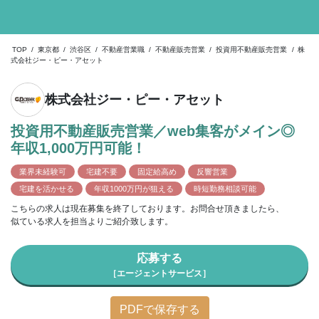
TOP
/
東京都
/
渋谷区
/
不動産営業職
/
不動産販売営業
/
投資用不動産販売営業
/
株
式会社ジー・ピー・アセット
株式会社ジー・ピー・アセット
投資用不動産販売営業／web集客がメイン◎
年収1,000万円可能！
業界未経験可
宅建不要
固定給高め
反響営業
宅建を活かせる
年収1000万円が狙える
時短勤務相談可能
こちらの求人は現在募集を終了しております。お問合せ頂きましたら、
似ている求人を担当よりご紹介致します。
応募する
［エージェントサービス］
PDFで保存する