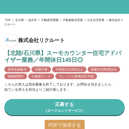
TOP
/
石川県
/
金沢市
/
不動産営業職
/
不動産販売営業
/
注文住宅営業
/
株式会社リ
クルート
株式会社リクルート
【北陸/石川県】スーモカウンター住宅アドバ
イザー業務／年間休日145日◎
業界未経験可
宅建不要
年間休日120日以上
残業月20時間以内
積極採用中
不動産テック
フレックス勤務対応可能
こちらの求人は現在募集を終了しております。お問合せ頂きましたら、
似ている求人を担当よりご紹介致します。
応募する
［エージェントサービス］
PDFで保存する