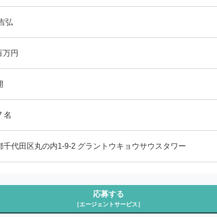
吉弘
 百万円
開
7 名
都千代田区丸の内1-9-2 グラントウキョウサウスタワー
応募する
［エージェントサービス］