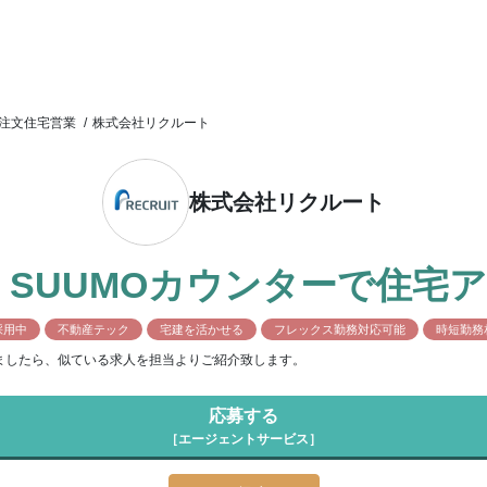
注文住宅営業
/
株式会社リクルート
株式会社リクルート
SUUMOカウンターで住宅
採用中
不動産テック
宅建を活かせる
フレックス勤務対応可能
時短勤務
ましたら、似ている求人を担当よりご紹介致します。
応募する
［エージェントサービス］