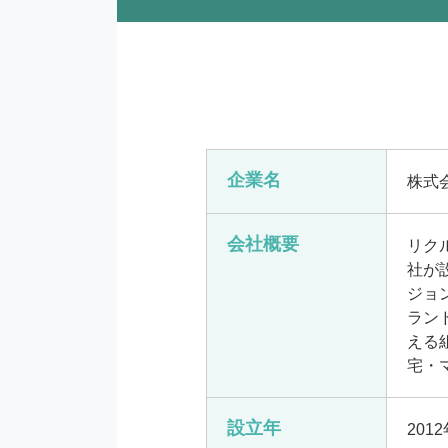
企業名
株式
会社概要
リク
社が
ジョ
ラン
える
宅・
設立年
201