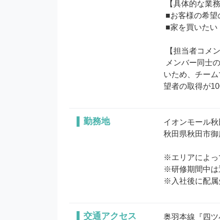
 【具体的な業務内容】

 ■お客様の希望の住宅に関するカウンセリング業務

 ■家を買いたい・建てたいというお客様に対してデベロッパーのご紹介

 【担当者コメント】

 メンバー同士のコミュニケーションが多く、風通しのいい環境です。業務内でもチームワークを活かして働くことが多
いため、チーム
望者の取得が1
勤務地
イオンモール秋
秋田県秋田市御所
※エリアによっ
※研修期間中は
※入社後に配属
交通アクセス
奥羽本線『四ツ