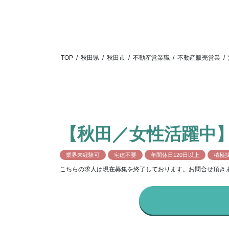
TOP
/
秋田県
/
秋田市
/
不動産営業職
/
不動産販売営業
/
【秋田／女性活躍中】
業界未経験可
宅建不要
年間休日120日以上
積極
こちらの求人は現在募集を終了しております。お問合せ頂き