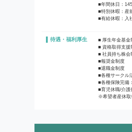
■年間休日：14
■特別休暇：産前
待遇・福利厚生
■ 厚生年金基金
■ 資格取得支援
■ 社員持ち株会
■報奨金制度

■退職金制度

■各種サークル活
■各種保険完備
■育児休職/介護
※希望者産休取得