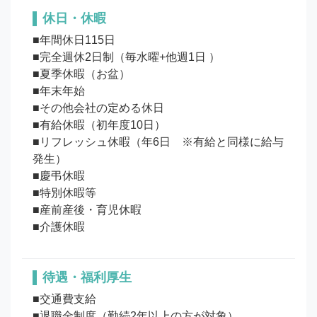
休日・休暇
■年間休日115日

■完全週休2日制（毎水曜+他週1日 ）

■夏季休暇（お盆）

■年末年始

■その他会社の定める休日

■有給休暇（初年度10日）

■リフレッシュ休暇（年6日　※有給と同様に給与
発生）

■慶弔休暇

■特別休暇等

■産前産後・育児休暇

待遇・福利厚生
■交通費支給

■退職金制度（勤続2年以上の方が対象）
