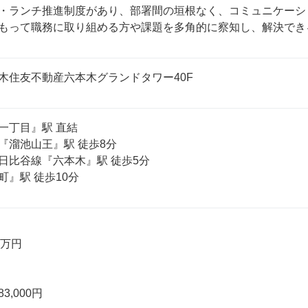
・ランチ推進制度があり、部署間の垣根なく、コミュニケーシ
もって職務に取り組める方や課題を多角的に察知し、解決でき
木住友不動産六本木グランドタワー40F
丁目』駅 直結

溜池山王』駅 徒歩8分

日比谷線『六本木』駅 徒歩5分

』駅 徒歩10分
0万円

83,000円
