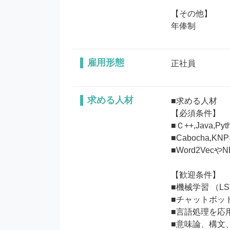
【その他】

年俸制
雇用形態
正社員
求める人材
■求める人材

【必須条件】

■Ｃ++,Jav
■Cabocha,
■Word2Ve
【歓迎条件】

■機械学習 （LS
■チャットボッ
■言語処理を応
■意味論、構文