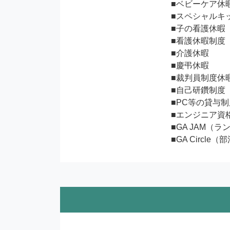
■ベビーケア休暇
■スペシャルキッ
■子の看護休暇

■看護休暇制度

■介護休暇

■慶弔休暇

■裁判員制度休暇
■自己研鑽制度

■PC等の貸与制
■エンジニア資
■GA JAM（ラン
■GA Circle（