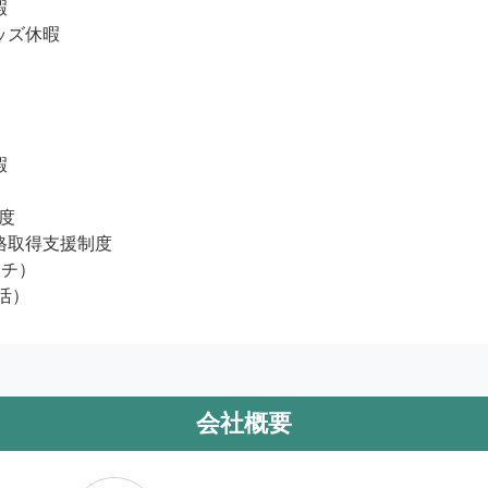


ズ休暇



度

格取得支援制度

チ）

部活）
会社概要