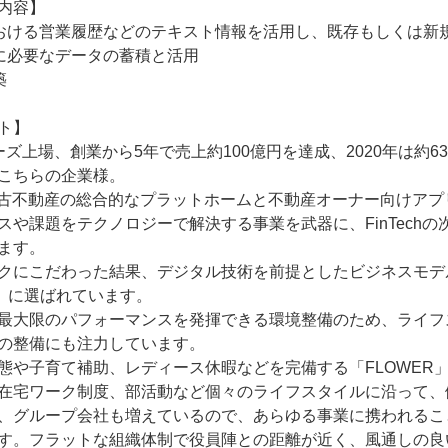
内容】

おける営業履歴などのテキスト情報を活用し、既存もしくは新規
に必要なデータの蓄積と活用



ト】

ーズ上場、創業から5年で売上約100億円を達成、2020年は約
こちらの企業様。

中古不動産の総合的なプラットホームと不動産オーナー向けア
スや課題をテクノロジーで解決する事業を武器に、FinTech
ます。

クにこだわった結果、デジタル技術を前提としたビジネスモデ
0」に選ばれています。

最大限のパフォーマンスを発揮できる環境整備のため、ライフ
の整備にも注力しています。

態や子育て補助、レディース休暇などを完備する「FLOWER
在宅ワーク制度、部活動など個々のライフスタイルに沿って、
、グループ会社も増えているので、あらゆる事業に携われるこ
す。フラットな組織体制で役員陣との距離が近く、風通しの良