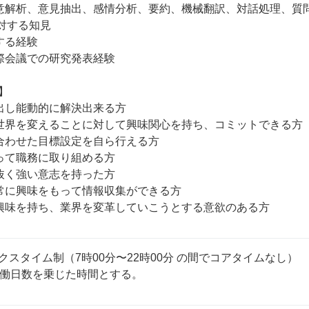
意解析、意見抽出、感情分析、要約、機械翻訳、対話処理、質問
対する知見

る経験

際会議での研究発表経験



出し能動的に解決出来る方

世界を変えることに対して興味関心を持ち、コミットできる方

合わせた目標設定を自ら行える方

って職務に取り組める方

抜く強い意志を持った方

常に興味をもって情報収集ができる方

クスタイム制（7時00分〜22時00分 の間でコアタイムなし）
労働日数を乗じた時間とする。