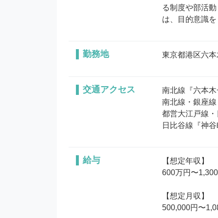
る制度や部活動
は、目的意識を
勤務地
東京都港区六本
交通アクセス
南北線『六本木一
南北線・銀座線『
都営大江戸線・
日比谷線『神谷町
給与
【想定年収】

600万円〜1,30
【想定月収】

500,000円〜1,0