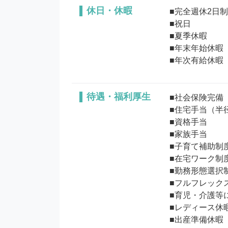
休日・休暇
■完全週休2日
■祝日

■夏季休暇

■年末年始休暇

待遇・福利厚生
■社会保険完備

■住宅手当（半径
■資格手当

■家族手当

■子育て補助制度
■在宅ワーク制度
■勤務形態選択制
■フルフレックス
■育児・介護等に
■レディース休暇
■出産準備休暇
