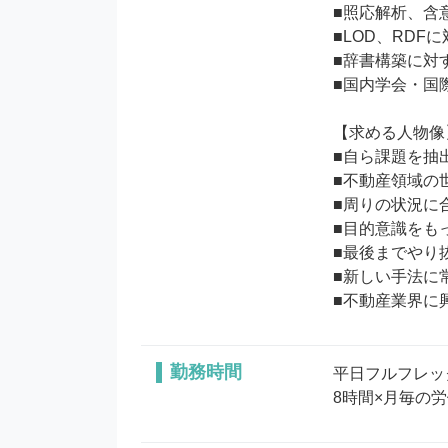
■照応解析、含
■LOD、RDFに
■辞書構築に対す
■国内学会・国
【求める人物像】
■自ら課題を抽
■不動産領域の
■周りの状況に
■目的意識をも
■最後までやり
■新しい手法に
勤務時間
平日フルフレッ
8時間×月毎の