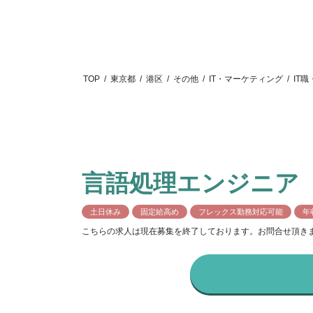
TOP
/
東京都
/
港区
/
その他
/
IT・マーケティング
/
IT
言語処理エンジニア
土日休み
固定給高め
フレックス勤務対応可能
年
こちらの求人は現在募集を終了しております。お問合せ頂き