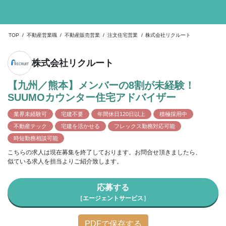
TOP
/
不動産営業職
/
不動産販売営業
/
注文住宅営業
/
株式会社リクルート
株式会社リクルート
【九州／熊本】メンバーの8割が未経験！
SUUMOカウンター住宅アドバイザー
業界未経験可
宅建不要
年間休日120日以上
積極採用中
不動産テック
宅建を活かせる
フレックス勤務対応可能
時短勤務相談可能
こちらの求人は現在募集を終了しております。お問合せ頂きましたら、
似ている求人を担当よりご紹介致します。
応募する
［エージェントサービス］
PDFで保存する