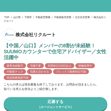
TOP
/
山口県
/
下関市
/
不動産営業職
/
不動産販売営業
/
注文住宅営業
/
株式会社リ
クルート
株式会社リクルート
【中国／山口】メンバーの8割が未経験！
SUUMOカウンターで住宅アドバイザー／女性
活躍中
業界未経験可
宅建不要
年間休日120日以上
積極採用中
不動産テック
宅建を活かせる
フレックス勤務対応可能
時短勤務相談可能
こちらの求人は現在募集を終了しております。お問合せ頂きましたら、
似ている求人を担当よりご紹介致します。
応募する
［エージェントサービス］