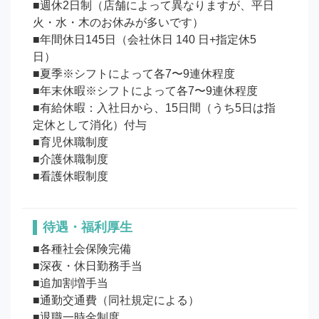
■週休2日制（店舗によって異なりますが、平日
火・水・木のお休みが多いです）

■年間休日145日（会社休日 140 日+指定休5
日）　

■夏季※シフトによって各7〜9連休程度

■年末休暇※シフトによって各7〜9連休程度

■有給休暇：入社日から、15日間（うち5日は指
定休として消化）付与

■育児休職制度

■介護休職制度

待遇・福利厚生
■各種社会保険完備

■深夜・休日勤務手当

■追加割増手当

■通勤交通費（同社規定による）

■退職一時金制度